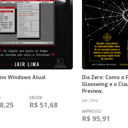
r no Windows Atual
Dia Zero: Como o P
Glasswing e o Cl
Preview,
O
EBOOK
Jair Lima
8,25
R$ 51,68
IMPRESSO
R$ 95,91