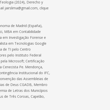
 Teologia (2024), Derecho y
il jairslima@gmail.com, clique
utónoma de Madrid (España),
nci, MBA em Contabilidade
sta em Investigação Forense e
cialista em Tecnologias Google
a de TI pelo Centro
es pelo Instituto Federal
pela Microsoft; Certificação
ola Cenecista Pe. Mendonça,
ntingência Institucional do IFC,
Convenção das Assembleias de
leias de Deus CGADB, Membro
demia de Letras dos Municípios
us de Três Coroas, Capelão,