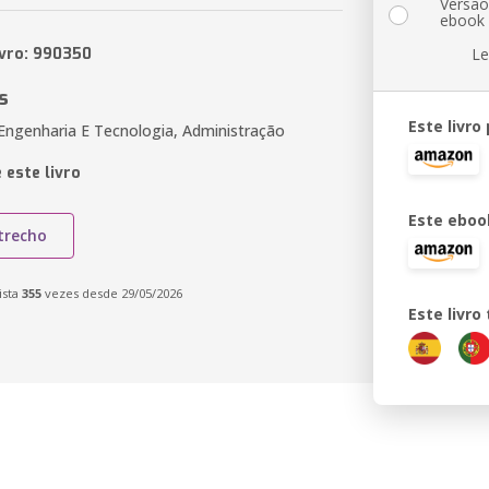
Versã
ebook
ivro: 990350
Le
s
Este livro
 Engenharia E Tecnologia, Administração
 este livro
Este eboo
trecho
ista
355
vezes desde 29/05/2026
Este livr