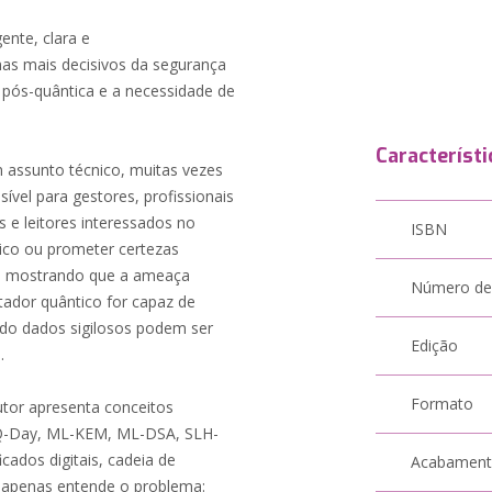
ente, clara e
as mais decisivos da segurança
a pós-quântica e a necessidade de
Característi
 assunto técnico, muitas vezes
sível para gestores, profissionais
s e leitores interessados no
ISBN
nico ou prometer certezas
ade, mostrando que a ameaça
Número de
dor quântico for capaz de
ndo dados sigilosos podem ser
Edição
.
Formato
utor apresenta conceitos
, Q-Day, ML-KEM, ML-DSA, SLH-
icados digitais, cadeia de
Acabamen
o apenas entende o problema: