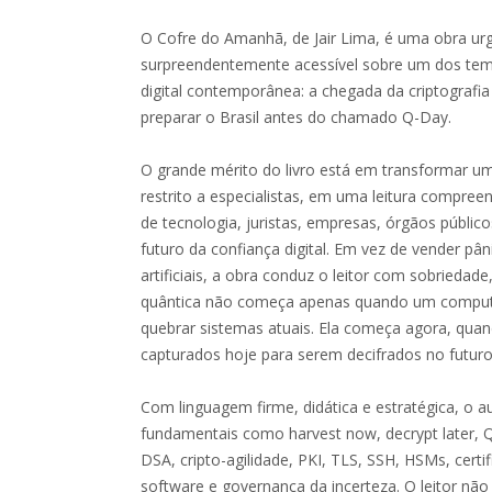
O Cofre do Amanhã, de Jair Lima, é uma obra urg
surpreendentemente acessível sobre um dos tem
digital contemporânea: a chegada da criptografi
preparar o Brasil antes do chamado Q-Day.
O grande mérito do livro está em transformar um
restrito a especialistas, em uma leitura compreen
de tecnologia, juristas, empresas, órgãos público
futuro da confiança digital. Em vez de vender pâ
artificiais, a obra conduz o leitor com sobried
quântica não começa apenas quando um computa
quebrar sistemas atuais. Ela começa agora, qua
capturados hoje para serem decifrados no futuro
Com linguagem firme, didática e estratégica, o a
fundamentais como harvest now, decrypt later
DSA, cripto-agilidade, PKI, TLS, SSH, HSMs, certif
software e governança da incerteza. O leitor nã