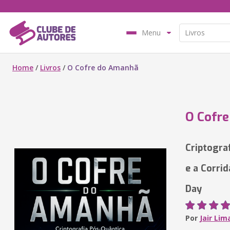
Menu
Home
/
Livros
/
O Cofre do Amanhã
O Cofr
Criptogra
e a Corrid
Day
Por
Jair Lim