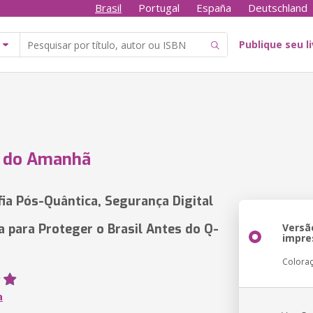
Brasil
Portugal
España
Deutschland
Publique seu l
e do Amanhã
fia Pós-Quântica, Segurança Digital
a para Proteger o Brasil Antes do Q-
Versã
impre
Colora
a