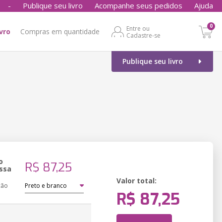
-
Publique seu livro
Acompanhe seus pedidos
Ajuda
0
Entre ou
ivro
Compras em quantidade
Cadastre-se
Publique seu livro
o
R$ 87,25
ssa
Valor total:
ção
R$ 87,25