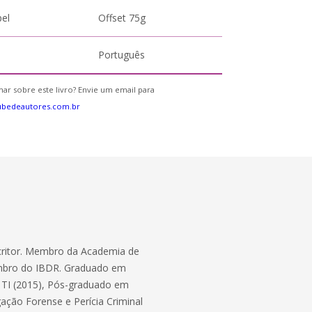
pel
Offset 75g
Português
ar sobre este livro? Envie um email para
ubedeautores.com.br
scritor. Membro da Academia de
mbro do IBDR. Graduado em
TI (2015), Pós-graduado em
ação Forense e Perícia Criminal