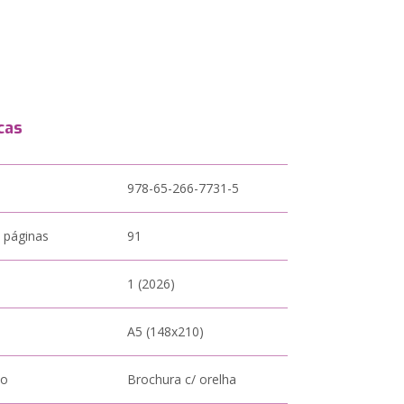
cas
978-65-266-7731-5
 páginas
91
1 (2026)
A5 (148x210)
to
Brochura c/ orelha