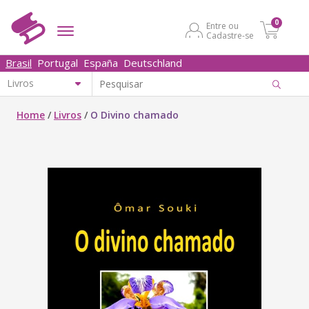
0
Entre ou
Cadastre-se
Brasil
Portugal
España
Deutschland
Home
/
Livros
/
O Divino chamado