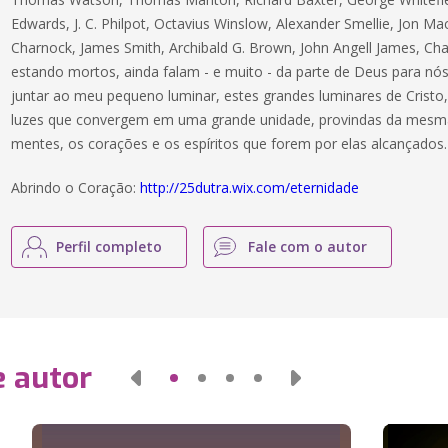
Edwards, J. C. Philpot, Octavius Winslow, Alexander Smellie, Jon 
Charnock, James Smith, Archibald G. Brown, John Angell James, Ch
estando mortos, ainda falam - e muito - da parte de Deus para nós
juntar ao meu pequeno luminar, estes grandes luminares de Cristo, 
luzes que convergem em uma grande unidade, provindas da mesma l
mentes, os corações e os espíritos que forem por elas alcançados.
Abrindo o Coração:
http://25dutra.wix.com/eternidade
Perfil completo
Fale com o autor
e autor