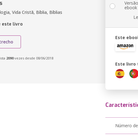
s
Versã
ebook
ogia, Vida Cristã, Bíblia, Bíblias
Le
 este livro
Este eboo
trecho
ista
2090
vezes desde 08/06/2018
Este livr
Característi
Número de