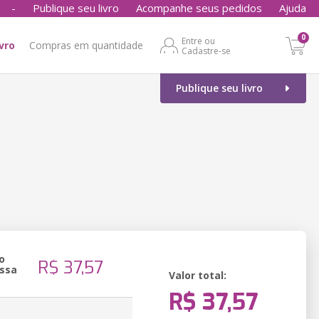
-
Publique seu livro
Acompanhe seus pedidos
Ajuda
0
Entre ou
ivro
Compras em quantidade
Cadastre-se
Publique seu livro
o
R$ 37,57
ssa
Valor total:
R$ 37,57