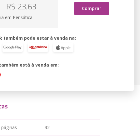
o
R$ 23,63
Comprar
ia em Pensática
k também pode estar à venda na:
o também está à venda em:
cas
 páginas
32