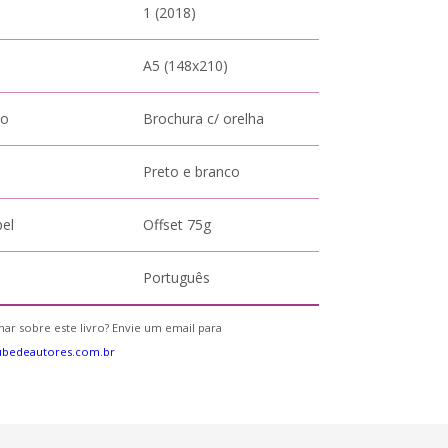
1 (2018)
A5 (148x210)
to
Brochura c/ orelha
Preto e branco
pel
Offset 75g
Português
ar sobre este livro? Envie um email para
ubedeautores.com.br