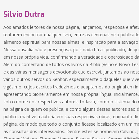
Silvio Dutra
Aos amados leitores de nossa página, lançamos, respeitosa e afe
tentarem encontrar qualquer livro, entre as centenas nela publica
alimento espiritual para nossas almas, e inspiração para a ativa
Nossa ousadia não é presunçosa, pois nada há ali publicado, de
em nossa própria vida, confirmando a veracidade e operosidade da
Além do comentário de todos os livros da Bíblia (Velho e Novo Test
e das várias mensagens devocionais que escrevi, juntamos ao nos
vários outros servos do Senhor, especialmente o daqueles que viv
vigésimo, cujos escritos traduzimos e adaptamos do original em i
apresentando pioneiramente em nossa própria língua. Inicialmente,
sob o nome dos respectivos autores, todavia, como o sistema do C
na página de quem os publica, e como alguns destes autores são
público, mantive a autoria em suas respectivas obras, enquanto di
página, de modo que todo o conjunto ficasse localizado em um me
as consultas dos interessados. Dentre estes se nomeiam Calvino, 
Thomas Watson, Thomas Manton, Richard Baxter, George Whitefiel