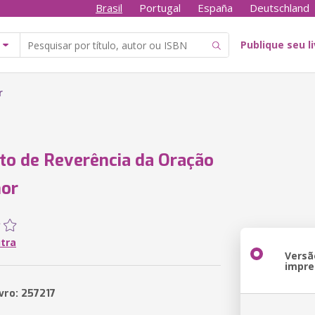
Brasil
Portugal
España
Deutschland
Publique seu l
r
ito de Reverência da Oração
hor
utra
Versã
impre
vro: 257217