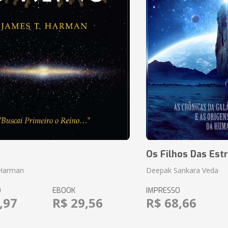
o
Os Filhos Das Estr
 Harman
Deepak Sankara Veda
O
EBOOK
IMPRESSO
,97
R$ 29,56
R$ 68,66