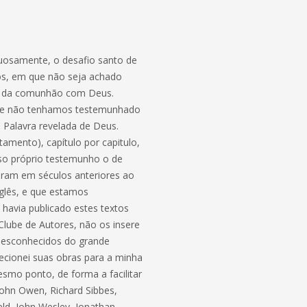
tuosamente, o desafio santo de
dos, em que não seja achado
ção da comunhão com Deus.
 que não tenhamos testemunhado
 Palavra revelada de Deus.
amento), capítulo por capitulo,
so próprio testemunho o de
eram em séculos anteriores ao
nglês, e que estamos
 havia publicado estes textos
lube de Autores, não os insere
 desconhecidos do grande
recionei suas obras para a minha
smo ponto, de forma a facilitar
John Owen, Richard Sibbes,
d, John Wesley, Jonathan