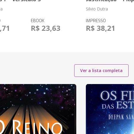
ra
Silvio Dutra
O
EBOOK
IMPRESSO
,71
R$ 23,63
R$ 38,21
Ver a lista completa