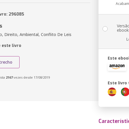
Acabam
ivro: 296085
s
Versã
ebook
, Direito, Ambiental, Conflito De Leis
L
 este livro
Este eboo
trecho
ista
2167
vezes desde 17/08/2019
Este livr
Característi