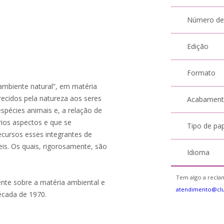
Número de
Edição
Formato
“ambiente natural”, em matéria
recidos pela natureza aos seres
Acabamen
spécies animais e, a relação de
rios aspectos e que se
Tipo de pa
ecursos esses integrantes de
eis. Os quais, rigorosamente, são
Idioma
Tem algo a reclam
tente sobre a matéria ambiental e
atendimento@cl
década de 1970.