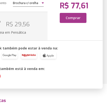
R$ 77,61
ento
Comprar
o
R$ 29,56
eia em Pensática
k também pode estar à venda na:
o também está à venda em:
cas