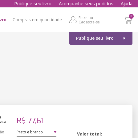
-
Publique seu livro
Acompanhe seus pedidos
Ajuda
0
Entre ou
ivro
Compras em quantidade
Cadastre-se
Publique seu livro
o
R$ 77,61
ssa
ção
Valor total: