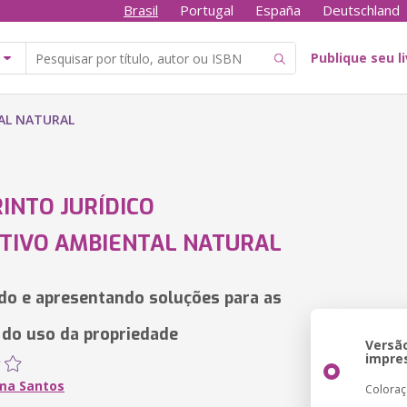
Brasil
Portugal
España
Deutschland
Publique seu l
AL NATURAL
RINTO JURÍDICO
TIVO AMBIENTAL NATURAL
o e apresentando soluções para as
 do uso da propriedade
Versã
impre
ima Santos
Colora