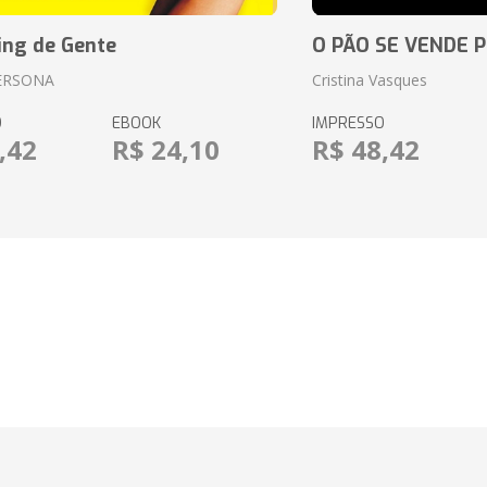
ing de Gente
O PÃO SE VENDE 
ERSONA
Cristina Vasques
O
EBOOK
IMPRESSO
,42
R$ 24,10
R$ 48,42