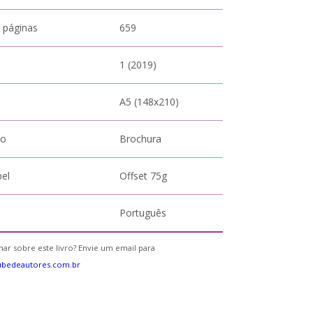
 páginas
659
1 (2019)
A5 (148x210)
to
Brochura
pel
Offset 75g
Português
ar sobre este livro? Envie um email para
ubedeautores.com.br