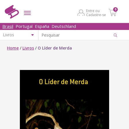
0
Entre ou
Cadastre-se
Brasil
Portugal
España
Deutschland
Home
/
Livros
/
O Líder de Merda