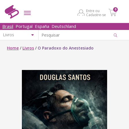
0
Entre ou
Cadastre-se
Brasil
Portugal
España
Deutschland
Home
/
Livros
/
O Paradoxo do Anestesiado