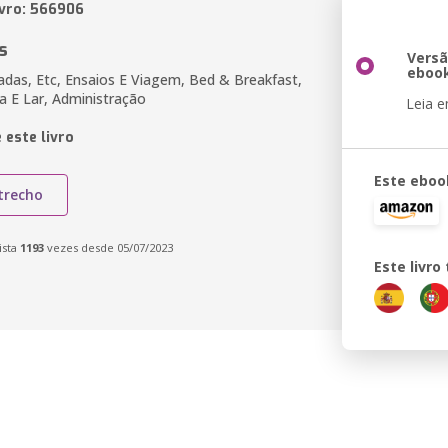
ivro: 566906
s
Vers
eboo
adas, Etc, Ensaios E Viagem, Bed & Breakfast,
a E Lar, Administração
Leia 
 este livro
Este eboo
trecho
ista
1193
vezes desde 05/07/2023
Este livr