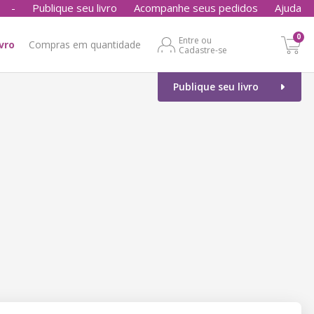
-
Publique seu livro
Acompanhe seus pedidos
Ajuda
0
Entre ou
ivro
Compras em quantidade
Cadastre-se
Publique seu livro