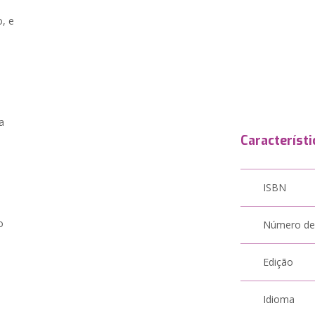
, e
o
a
Característi
ISBN
o
Número de
Edição
Idioma