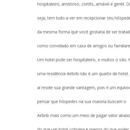
hospitaleiro, amistoso, cortês, amável e gentil. O
seja, tem tudo a ver em recepcionar seu hósped
da mesma forma que você gostaria de ser trata
como convidado em casa de amigos ou familiare
Um hotel pode ser hospitaleiro, e muitos o são.
uma residência Airbnb não é um quarto de hotel.
aí reside sua grande vantagem, pois é um equív
pensar que hóspedes na sua maioria buscam o
Airbnb mais como um meio de pagar valor abaix
do que um hotel cobraria e menos do que poder