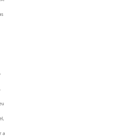
as
o
.
eu
l,
r a