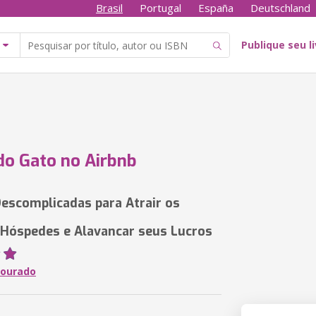
Brasil
Portugal
España
Deutschland
Publique seu l
do Gato no Airbnb
 Descomplicadas para Atrair os
Hóspedes e Alavancar seus Lucros
Dourado