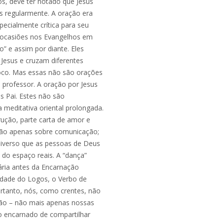
s, deve ter notado que Jesus
 regularmente. A oração era
pecialmente crítica para seu
 ocasiões nos Evangelhos em
ho” e assim por diante. Eles
Jesus e cruzam diferentes
 foco. Mas essas não são orações
ou professor. A oração por Jesus
 Pai. Estes não são
 meditativa oriental prolongada.
trução, parte carta de amor e
 são apenas sobre comunicação;
niverso que as pessoas de Deus
do espaço reais. A “dança”
itária antes da Encarnação
ndade do Logos, o Verbo de
rtanto, nós, como crentes, não
ção – não mais apenas nossas
o encarnado de compartilhar