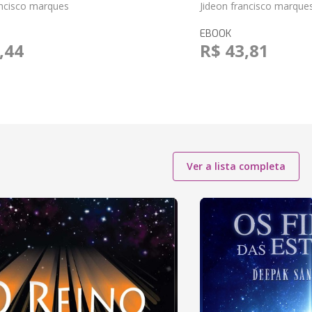
ancisco marques
Jideon francisco marque
EBOOK
,44
R$ 43,81
Ver a lista completa