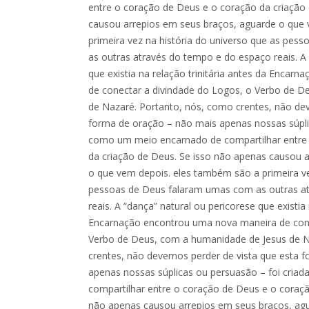
entre o coração de Deus e o coração da criação
causou arrepios em seus braços, aguarde o que
primeira vez na história do universo que as pe
as outras através do tempo e do espaço reais. A 
que existia na relação trinitária antes da Enca
de conectar a divindade do Logos, o Verbo de D
de Nazaré. Portanto, nós, como crentes, não de
forma de oração – não mais apenas nossas súpli
como um meio encarnado de compartilhar entre
da criação de Deus. Se isso não apenas causou 
o que vem depois. eles também são a primeira ve
pessoas de Deus falaram umas com as outras a
reais. A “dança” natural ou pericorese que existia 
Encarnação encontrou uma nova maneira de cone
Verbo de Deus, com a humanidade de Jesus de N
crentes, não devemos perder de vista que esta 
apenas nossas súplicas ou persuasão – foi cri
compartilhar entre o coração de Deus e o coraçã
não apenas causou arrepios em seus braços, ag