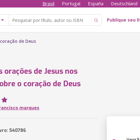
Brasil
Portugal
España
Deutschland
Publique seu l
 coração de Deus
s orações de Jesus nos
obre o coração de Deus
francisco marques
ivro: 540786
Versã