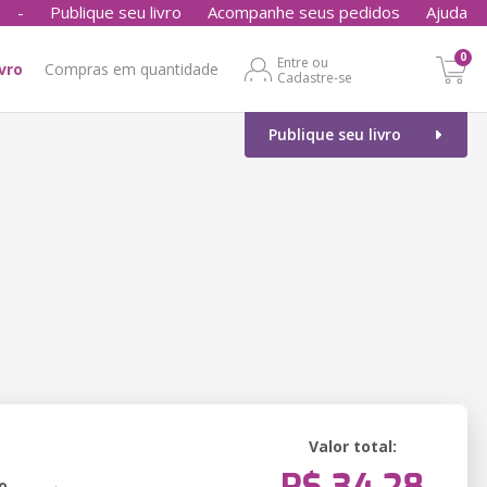
-
Publique seu livro
Acompanhe seus pedidos
Ajuda
0
Entre ou
ivro
Compras em quantidade
Cadastre-se
Publique seu livro
Valor total:
o