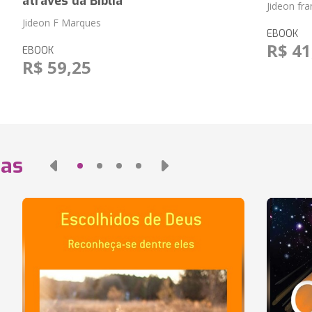
através da Bíblia
Jideon fr
Jideon F Marques
EBOOK
R$ 41
EBOOK
R$ 59,25
das