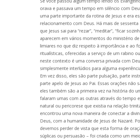
Se você passou algum tempo lendo os Evangelho
orava e passava um tempo em silêncio com Deus
uma parte importante da rotina de Jesus e era es
relacionamento com Deus. Há mais de sessenta
que Jesus sai para “rezar”, “meditar”, “ficar sozin
aparecem em vários momentos do ministério de 
limiares no que diz respeito à importância e ao
ritualísticas, oferecidas a serviço de um rabino 
neste contexto é uma conversa privada com Deus
simplesmente interlúdios para alguma experiência
Em vez disso, eles são parte pulsação, parte ins
parte apelo de Jesus ao Pai. Essas orações não
eles também são a primeira vez na história do u
falaram umas com as outras através do tempo e 
natural ou pericorese que existia na relação trin
encontrou uma nova maneira de conectar a divi
Deus, com a humanidade de Jesus de Nazaré. Po
devemos perder de vista que esta forma de ora
súplicas ou persuasão – foi criada como um mei