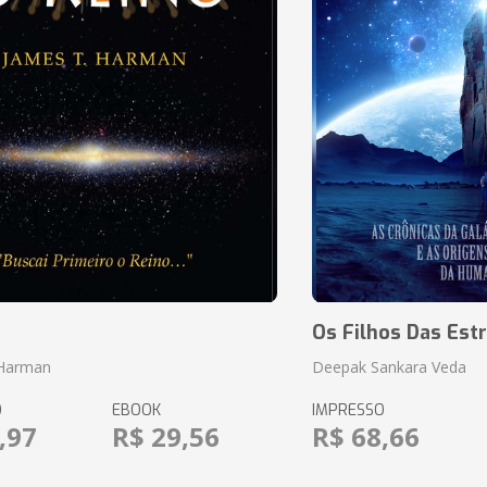
o
Os Filhos Das Estr
 Harman
Deepak Sankara Veda
O
EBOOK
IMPRESSO
,97
R$ 29,56
R$ 68,66