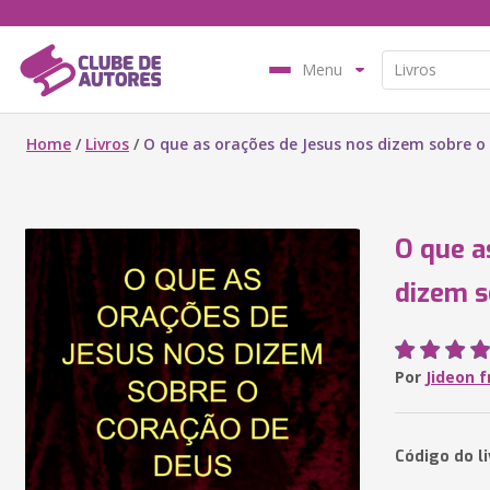
Menu
Home
/
Livros
/
O que as orações de Jesus nos dizem sobre o
O que a
dizem s
Por
Jideon 
Código do l