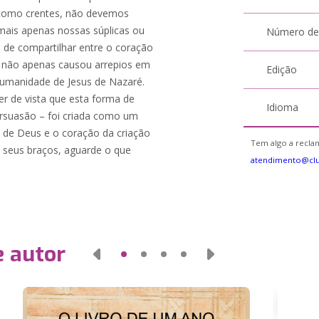
 como crentes, não devemos
mais apenas nossas súplicas ou
Número de
de compartilhar entre o coração
o não apenas causou arrepios em
Edição
humanidade de Jesus de Nazaré.
r de vista que esta forma de
Idioma
rsuasão – foi criada como um
 de Deus e o coração da criação
Tem algo a reclam
 seus braços, aguarde o que
atendimento@cl
e autor