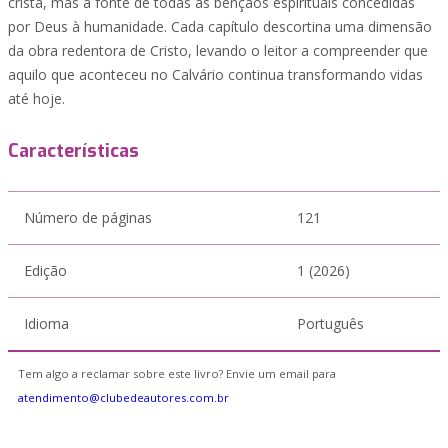
cristã, mas a fonte de todas as bênçãos espirituais concedidas
por Deus à humanidade. Cada capítulo descortina uma dimensão
da obra redentora de Cristo, levando o leitor a compreender que
aquilo que aconteceu no Calvário continua transformando vidas
até hoje.
Características
Número de páginas
121
Edição
1 (2026)
Idioma
Português
Tem algo a reclamar sobre este livro? Envie um email para
atendimento@clubedeautores.com.br