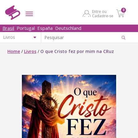
0
Entre ou
Cadastre-se
Brasil
Portugal
España
Deutschland
Home
/
Livros
/
O que Cristo fez por mim na CRuz