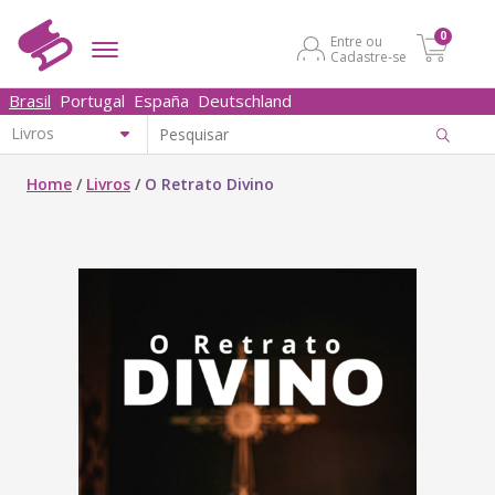
0
Entre ou
Cadastre-se
Brasil
Portugal
España
Deutschland
Home
/
Livros
/
O Retrato Divino