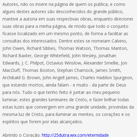
Autores, não os insere na página de quem os publica, e como
alguns destes autores são desconhecidos do grande público,
mantive a autoria em suas respectivas obras, enquanto direcionei
suas obras para a minha página, de modo que todo o conjunto
ficasse localizado em um mesmo ponto, de forma a facilitar as
consultas dos interessados. Dentre estes se nomeiam Calvino,
John Owen, Richard Sibbes, Thomas Watson, Thomas Manton,
Richard Baxter, George Whitefield, John Wesley, Jonathan
Edwards, J. C. Philpot, Octavius Winslow, Alexander Smellie, Jon
MacDuff, Thomas Boston, Stephan Charnock, James Smith,
Archibald G. Brown, John Angell James, Charles Haddon Spurgeon,
que estando mortos, ainda falam - e muito - da parte de Deus
para nós. Tudo o que tenho feito é juntar ao meu pequeno
luminar, estes grandes luminares de Cristo, e fazer brilhar todas
estas luzes que convergem em uma grande unidade, provindas da
mesma luz de Cristo, para iluminar as mentes, os corações e os
espíritos que forem por elas alcançados.
Abrindo o Coração:
http://25dutra.wix.com/eternidade