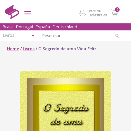
0
Entre ou
Cadastre-se
Brasil
Portugal
España
Deutschland
Home
/
Livros
/
O Segredo de uma Vida Feliz