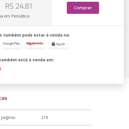
o
R$ 24,81
Comprar
ia em Pensática
k também pode estar à venda na:
o também está à venda em:
cas
 páginas
219