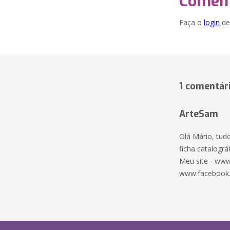
Coment
Faça o
login
dei
1 comentár
ArteSam
Olá Mário, tud
ficha catalográf
Meu site - www
www.facebook