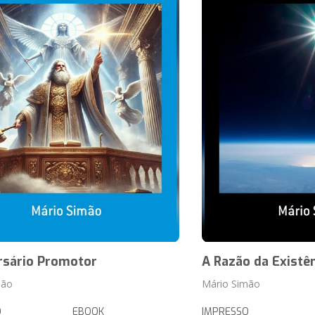
rsário Promotor
A Razão da Existê
mão
Mário Simão
O
EBOOK
IMPRESSO