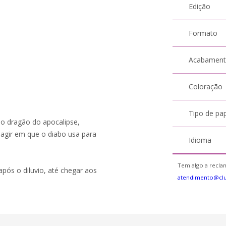
Edição
Formato
Acabamen
Coloração
Tipo de pa
o dragão do apocalipse,
agir em que o diabo usa para
Idioma
Tem algo a reclam
após o diluvio, até chegar aos
atendimento@cl