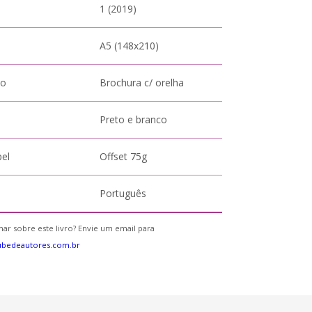
1 (2019)
A5 (148x210)
to
Brochura c/ orelha
Preto e branco
pel
Offset 75g
Português
ar sobre este livro? Envie um email para
ubedeautores.com.br