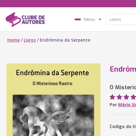
Menu
Home
/
Livros
/
Endrômina da Serpente
Endrôm
O Misteri
Por
Mário S
Código do l