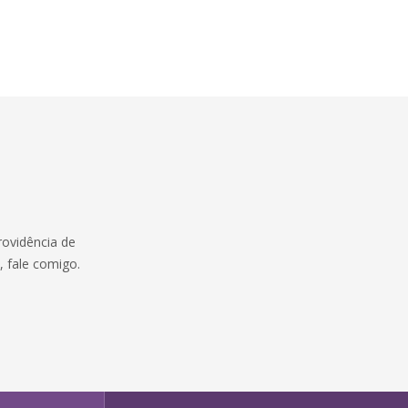
rovidência de
e, fale comigo.
: