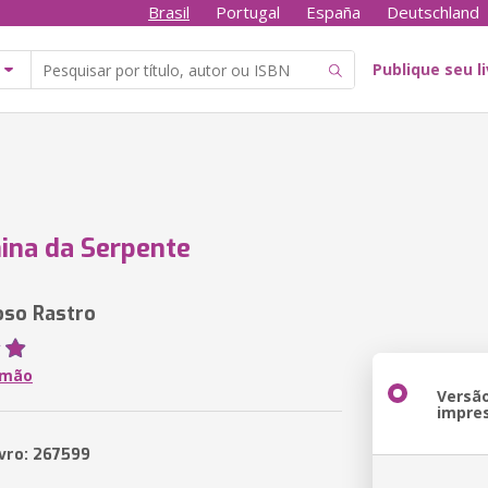
Brasil
Portugal
España
Deutschland
Publique seu l
ina da Serpente
oso Rastro
imão
Versã
impre
ivro: 267599