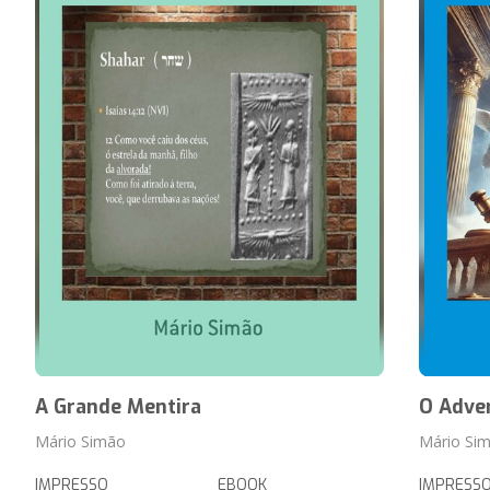
A Grande Mentira
O Adve
Mário Simão
Mário Si
IMPRESSO
EBOOK
IMPRESS