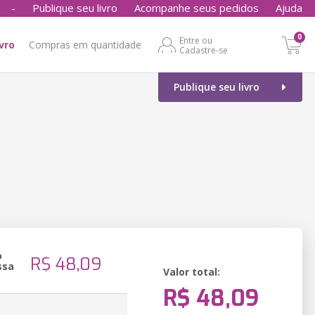
-
Publique seu livro
Acompanhe seus pedidos
Ajuda
0
Entre ou
ivro
Compras em quantidade
Cadastre-se
Publique seu livro
o
R$ 48,09
ssa
Valor total:
R$ 48,09