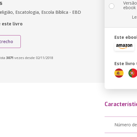
s
Versã
ebook
eligião, Escatologia, Escola Bíblica - EBD
Le
 este livro
Este eboo
trecho
ista
3071
vezes desde 02/11/2018
Este livr
Característi
Número de