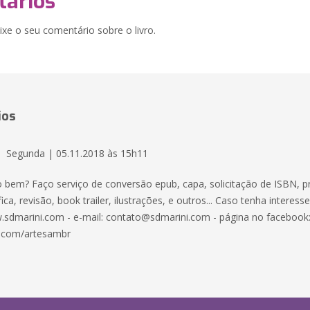
ários
xe o seu comentário sobre o livro.
ios
Segunda | 05.11.2018 às 15h11
o bem? Faço serviço de conversão epub, capa, solicitação de ISBN, p
ica, revisão, book trailer, ilustrações, e outros... Caso tenha interess
.sdmarini.com - e-mail: contato@sdmarini.com - página no facebook
.com/artesambr