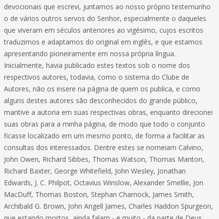
devocionais que escrevi, juntamos ao nosso próprio testemunho
o de vários outros servos do Senhor, especialmente o daqueles
que viveram em séculos anteriores ao vigésimo, cujos escritos
traduzimos e adaptamos do original em inglês, e que estamos
apresentando pioneiramente em nossa própria língua.
Inicialmente, havia publicado estes textos sob o nome dos
respectivos autores, todavia, como o sistema do Clube de
Autores, não os insere na página de quem os publica, e como
alguns destes autores são desconhecidos do grande público,
mantive a autoria em suas respectivas obras, enquanto direcionei
suas obras para a minha página, de modo que todo o conjunto
ficasse localizado em um mesmo ponto, de forma a facilitar as
consultas dos interessados. Dentre estes se nomeiam Calvino,
John Owen, Richard Sibbes, Thomas Watson, Thomas Manton,
Richard Baxter, George Whitefield, John Wesley, Jonathan
Edwards, J. C. Philpot, Octavius Winslow, Alexander Smellie, Jon
MacDuff, Thomas Boston, Stephan Charnock, James Smith,
Archibald G. Brown, John Angell James, Charles Haddon Spurgeon,
que estando mortos, ainda falam - e muito - da parte de Deus