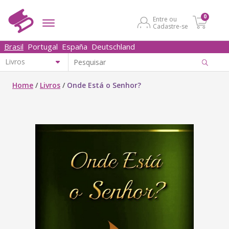
0
Entre ou
Cadastre-se
Brasil
Portugal
España
Deutschland
Home
/
Livros
/
Onde Está o Senhor?