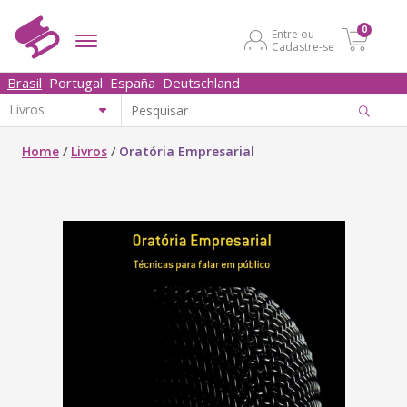
0
Entre ou
Cadastre-se
Brasil
Portugal
España
Deutschland
Home
/
Livros
/
Oratória Empresarial