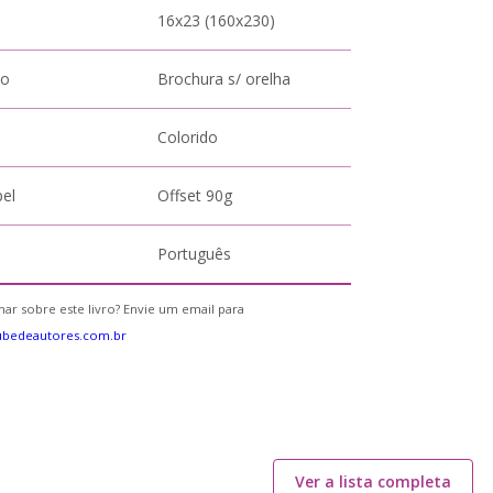
16x23 (160x230)
to
Brochura s/ orelha
Colorido
pel
Offset 90g
Português
ar sobre este livro? Envie um email para
ubedeautores.com.br
Ver a lista completa