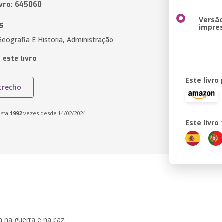
ivro: 645060
Versã
s
impre
Geografia E Historia, Administração
 este livro
Este livro
trecho
ista
1992
vezes desde 14/02/2024
Este livr
a na guerra e na paz.