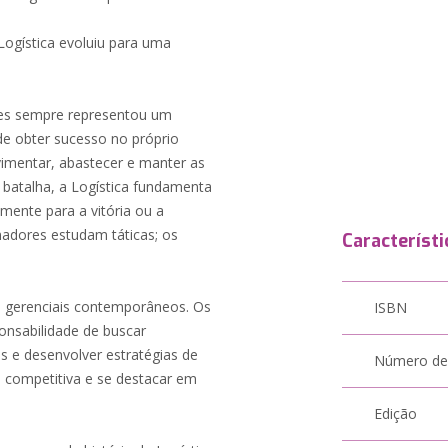
 Logística evoluiu para uma
tes sempre representou um
de obter sucesso no próprio
vimentar, abastecer e manter as
batalha, a Logística fundamenta
lmente para a vitória ou a
madores estudam táticas; os
Característi
s gerenciais contemporâneos. Os
ISBN
onsabilidade de buscar
s e desenvolver estratégias de
Número de
 competitiva e se destacar em
Edição