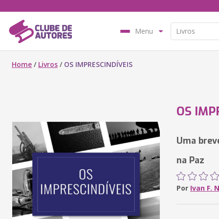
Menu
Home
/
Livros
/
OS IMPRESCINDÍVEIS
OS IMP
Uma breve
na Paz
Por
Ivan F. 