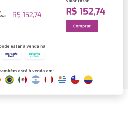
Valor total:
R$ 152,74
o
R$ 152,74
ssa
Comprar
 pode estar à venda na:
o também está à venda em: