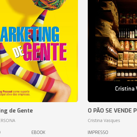
ing de Gente
O PÃO SE VENDE 
ERSONA
Cristina Vasques
O
EBOOK
IMPRESSO