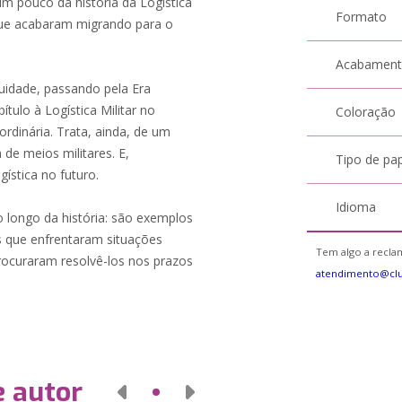
um pouco da história da Logística
Formato
que acabaram migrando para o
Acabamen
uidade, passando pela Era
ítulo à Logística Militar no
Coloração
ordinária. Trata, ainda, de um
 de meios militares. E,
Tipo de pa
ística no futuro.
Idioma
ao longo da história: são exemplos
os que enfrentaram situações
Tem algo a reclam
ocuraram resolvê-los nos prazos
atendimento@cl
e autor