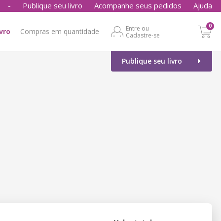
-
Publique seu livro
Acompanhe seus pedidos
Ajuda
0
Entre ou
ivro
Compras em quantidade
Cadastre-se
Publique seu livro