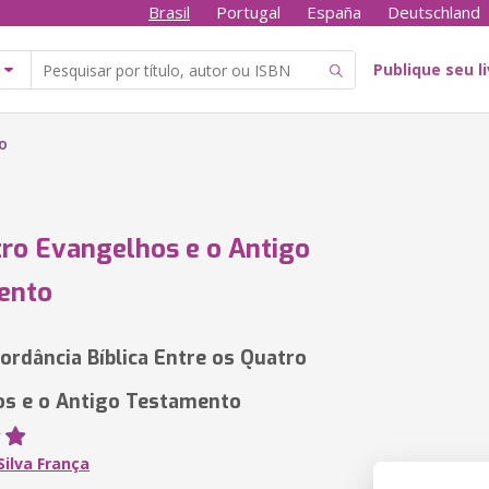
Brasil
Portugal
España
Deutschland
Publique seu l
o
ro Evangelhos e o Antigo
ento
rdância Bíblica Entre os Quatro
s e o Antigo Testamento
 Silva França