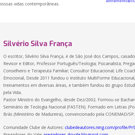
atendimento@cl
nossas vidas contemporâneas.
Silvério Silva França
O escritor, Silvério Silva França, é de São José dos Campos, casado 
Revisor e Editor, Professor Português/Teologia; Psicanalista; Prega
Conselheiro e Terapeuta Familiar; Consultor Educacional; Life Coach
Emocional, Desde 2011 fundou o Instituto MultiForme Educacional,
treinamentos em diversas áreas, e também fundou do grupo Estudo
pela Vida.
Pastor Ministro do Evangelho, desde Dez/2002. Formou-se Bachar
Seminário de Teologia Nacional (FASTEN). Formado em Letras (Po
Brás (Ministério de Madureira), convencionado pela CONEMAD/SP.
Comunidade Clube de Autores:
clubedeautores.ning.com/profile/PrSi
Pregadores do Vale:
pregadores-dovale.blogspot.com