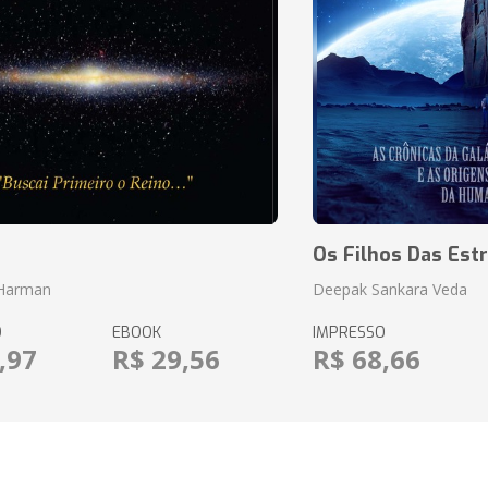
o
Os Filhos Das Estr
 Harman
Deepak Sankara Veda
O
EBOOK
IMPRESSO
,97
R$ 29,56
R$ 68,66