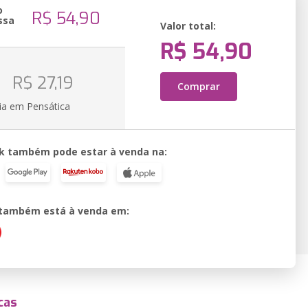
o
R$ 54,90
ssa
Valor total:
R$ 54,90
o
R$ 27,19
Comprar
ia em Pensática
k também pode estar à venda na:
o também está à venda em:
cas