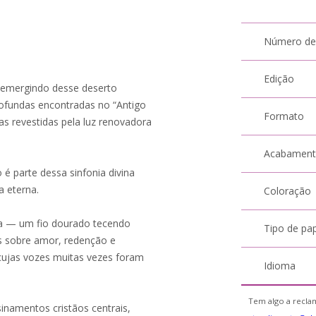
Número de
Edição
 emergindo desse deserto
rofundas encontradas no “Antigo
Formato
s revestidas pela luz renovadora
Acabamen
 é parte dessa sinfonia divina
 eterna.
Coloração
ma — um fio dourado tecendo
Tipo de pa
s sobre amor, redenção e
cujas vozes muitas vezes foram
Idioma
Tem algo a reclam
inamentos cristãos centrais,