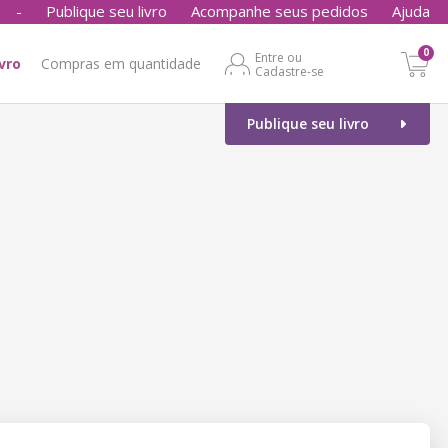
-
Publique seu livro
Acompanhe seus pedidos
Ajuda
0
Entre ou
ivro
Compras em quantidade
Cadastre-se
Publique seu livro