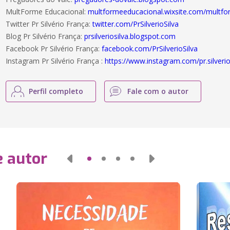
MultForme Educacional:
multformeeducacional.wixsite.com/multf
Twitter Pr Silvério França:
twitter.com/PrSilverioSilva
Blog Pr Silvério França:
prsilveriosilva.blogspot.com
Facebook Pr Silvério França:
facebook.com/PrSilverioSilva
Instagram Pr Silvério França :
https://www.instagram.com/pr.silveri
Perfil completo
Fale com o autor
e autor