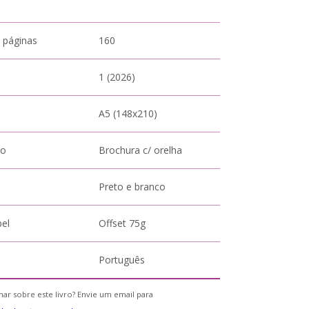
 páginas
160
1 (2026)
A5 (148x210)
to
Brochura c/ orelha
Preto e branco
pel
Offset 75g
Português
ar sobre este livro? Envie um email para