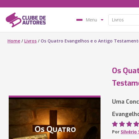
Menu
Home
/
Livros
/
Os Quatro Evangelhos e o Antigo Testament
Os Quat
Testam
Uma Conco
Evangelho
Por
Silvério