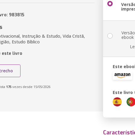
Versã
impre
ivro: 983815
s
Versã
tivacional, Instrução & Estudo, Vida Cristã,
ebook
igião, Estudo Bíblico
Le
 este livro
Este eboo
trecho
ista
175
vezes desde 15/05/2026
Este livr
Característi