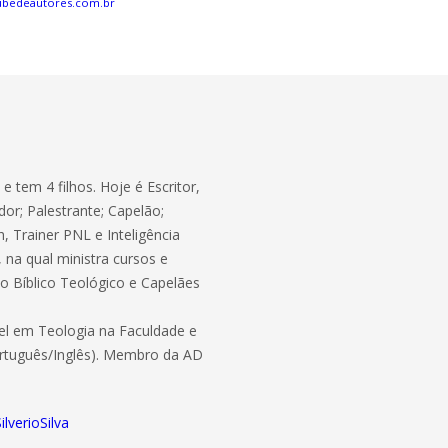
ubedeautores.com.br
e tem 4 filhos. Hoje é Escritor,
dor; Palestrante; Capelão;
, Trainer PNL e Inteligência
 na qual ministra cursos e
 Bíblico Teológico e Capelães
el em Teologia na Faculdade e
rtuguês/Inglês). Membro da AD
lverioSilva