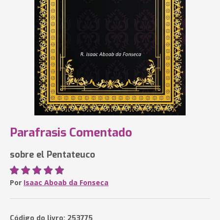
Parafrasis Comentado
sobre el Pentateuco
Por
Isaac Aboab da Fonseca
Código do livro: 253775