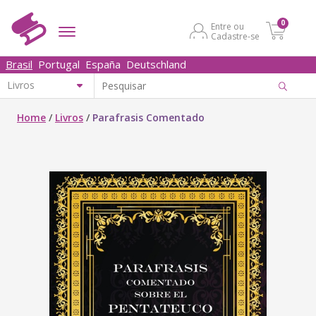
0
Entre ou
Cadastre-se
Brasil
Portugal
España
Deutschland
Home
/
Livros
/
Parafrasis Comentado