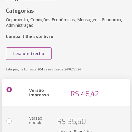
Categorias
Orçamento, Condições Econômicas, Mensagens, Economia,
Administração
Compartilhe este livro
Leia um trecho
Esta página foi vista
904
vezes desde 24/02/2024
Versão
R$ 46,42
impressa
Versão
R$ 35,50
ebook
Leia em Pensática