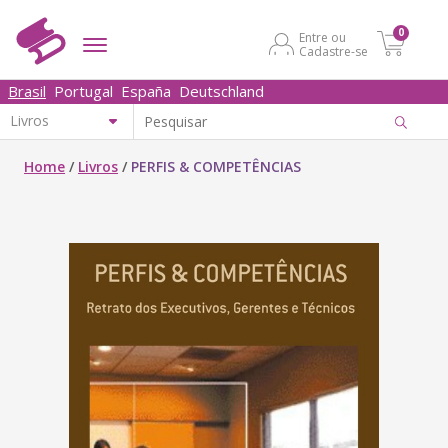
0
Entre ou
Cadastre-se
Brasil
Portugal
España
Deutschland
Home
/
Livros
/
PERFIS & COMPETÊNCIAS