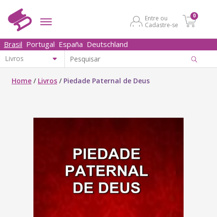
0
Entre ou
Cadastre-se
Brasil
Portugal
España
Deutschland
Home
/
Livros
/
Piedade Paternal de Deus