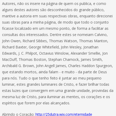
Autores, não os insere na página de quem os publica, e como
alguns destes autores são desconhecidos do grande público,
mantive a autoria em suas respectivas obras, enquanto direcionei
suas obras para a minha página, de modo que todo o conjunto
ficasse localizado em um mesmo ponto, de forma a facilitar as
consultas dos interessados. Dentre estes se nomeiam Calvino,
John Owen, Richard Sibbes, Thomas Watson, Thomas Manton,
Richard Baxter, George Whitefield, John Wesley, Jonathan
Edwards, J. C. Philpot, Octavius Winslow, Alexander Smellie, Jon
MacDuff, Thomas Boston, Stephan Charnock, James Smith,
Archibald G. Brown, John Angell James, Charles Haddon Spurgeon,
que estando mortos, ainda falam - e muito - da parte de Deus
para nós. Tudo o que tenho feito é juntar ao meu pequeno
luminar, estes grandes luminares de Cristo, e fazer brilhar todas
estas luzes que convergem em uma grande unidade, provindas da
mesma luz de Cristo, para iluminar as mentes, os corações e os
espíritos que forem por elas alcançados.
Abrindo o Coração:
http://25dutra.wix.com/eternidade