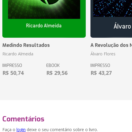
Medindo Resultados
A Revolução dos 
Ricardo Almeida
Álvaro Flores
IMPRESSO
EBOOK
IMPRESSO
R$ 50,74
R$ 29,56
R$ 43,27
Comentários
Faça o
login
deixe o seu comentário sobre o livro.