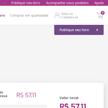
-
Publique seu livro
Acompanhe seus pedidos
Ajuda
0
Entre ou
ivro
Compras em quantidade
Cadastre-se
Publique seu livro
ão
R$ 57,11
essa
Valor total:
R$ 57,11