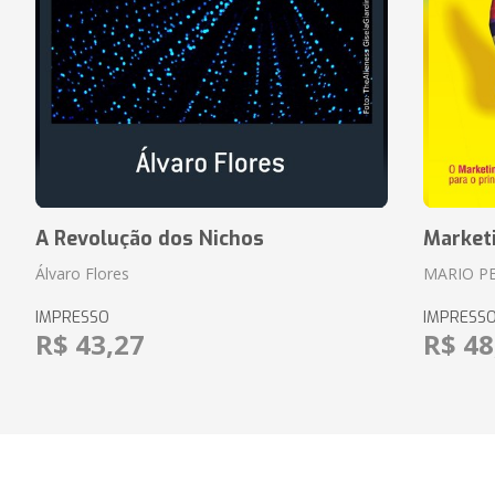
A Revolução dos Nichos
Market
Álvaro Flores
MARIO P
IMPRESSO
IMPRESS
R$ 43,27
R$ 48