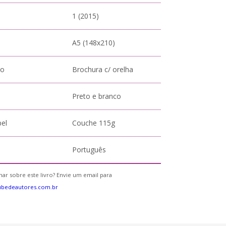
1 (2015)
A5 (148x210)
to
Brochura c/ orelha
Preto e branco
pel
Couche 115g
Português
ar sobre este livro? Envie um email para
ubedeautores.com.br