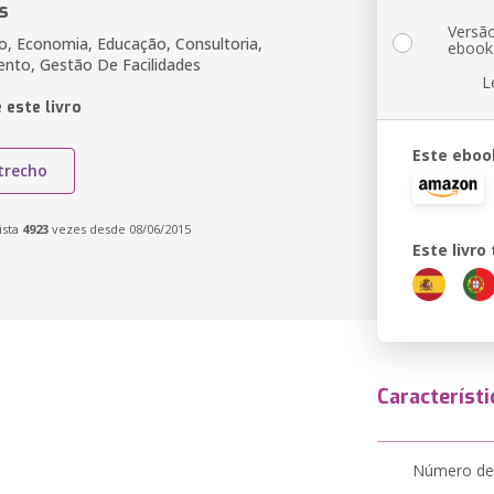
s
Versã
o, Economia, Educação, Consultoria,
ebook
nto, Gestão De Facilidades
L
 este livro
Este eboo
trecho
ista
4923
vezes desde 08/06/2015
Este livr
Característi
Número de