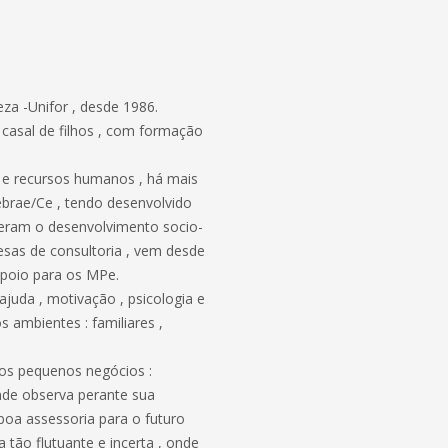
za -Unifor , desde 1986.
casal de filhos , com formação
a e recursos humanos , há mais
brae/Ce , tendo desenvolvido
ceram o desenvolvimento socio-
sas de consultoria , vem desde
poio para os MPe.
da , motivação , psicologia e
s ambientes : familiares ,
 os pequenos negócios :
 observa perante sua
oa assessoria para o futuro
tão flutuante e incerta , onde