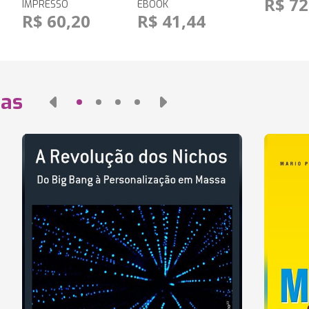
R$ 72
IMPRESSO
EBOOK
R$ 60,20
R$ 41,44
das