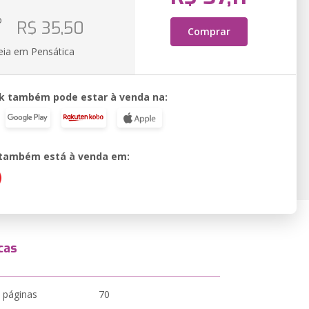
o
R$ 35,50
Comprar
eia em Pensática
k também pode estar à venda na:
o também está à venda em:
cas
 páginas
70