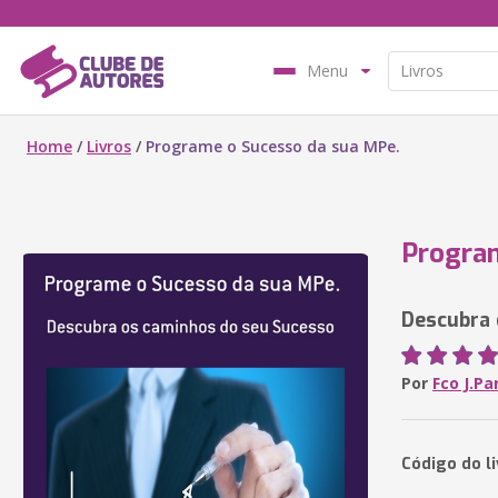
Menu
Home
/
Livros
/
Programe o Sucesso da sua MPe.
Program
Descubra 
Por
Fco J.Pa
Código do l