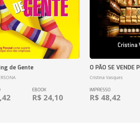
ing de Gente
O PÃO SE VENDE 
ERSONA
Cristina Vasques
O
EBOOK
IMPRESSO
,42
R$ 24,10
R$ 48,42