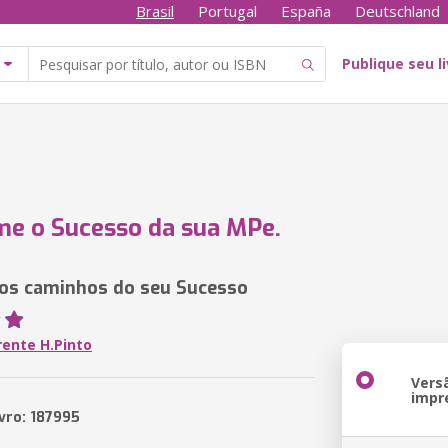
Brasil
Portugal
España
Deutschland
Publique seu l
e o Sucesso da sua MPe.
os caminhos do seu Sucesso
rente H.Pinto
Vers
impr
ivro: 187995