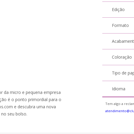
Edição
Formato
Acabamen
Coloração
Tipo de pa
Idioma
tor da micro e pequena empresa
ção é o ponto primordial para o
Tem algo a reclam
os.com e descubra uma nova
atendimento@cl
 no seu bolso.