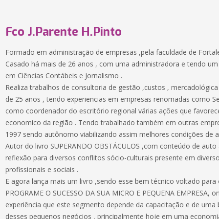
Fco J.Parente H.Pinto
Formado em administração de empresas ,pela faculdade de Fortale
Casado há mais de 26 anos , com uma administradora e tendo um 
em Ciências Contábeis e Jornalismo .
Realiza trabalhos de consultoria de gestão ,custos , mercadológic
de 25 anos , tendo experiencias em empresas renomadas como Se
como coordenador do escritório regional várias ações que favore
economico da região . Tendo trabalhado também em outras empre
1997 sendo autônomo viabilizando assim melhores condições de a
Autor do livro SUPERANDO OBSTÁCULOS ,com conteúdo de auto aju
reflexão para diversos conflitos sócio-culturais presente em diverso
profissionais e sociais .
E agora lança mais um livro ,sendo esse bem técnico voltado para
PROGRAME O SUCESSO DA SUA MICRO E PEQUENA EMPRESA, onde
experiência que este segmento depende da capacitação e de uma b
desses pequenos negócios , principalmente hoje em uma economia 