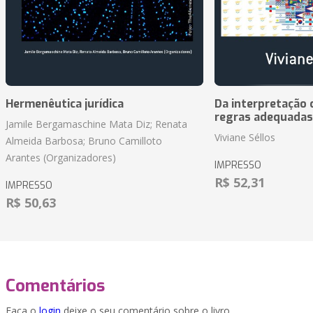
Hermenêutica jurídica
Da interpretação c
regras adequadas
Jamile Bergamaschine Mata Diz; Renata
Viviane Séllos
Almeida Barbosa; Bruno Camilloto
Arantes (Organizadores)
IMPRESSO
R$ 52,31
IMPRESSO
R$ 50,63
Comentários
Faça o
login
deixe o seu comentário sobre o livro.