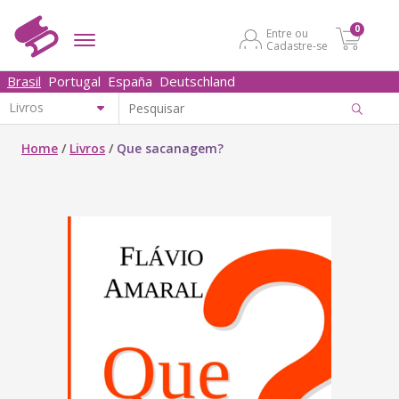
0
Entre ou
Cadastre-se
Brasil
Portugal
España
Deutschland
Home
/
Livros
/
Que sacanagem?