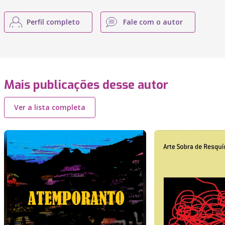
Perfil completo
Fale com o autor
Mais publicações desse autor
Ver a lista completa