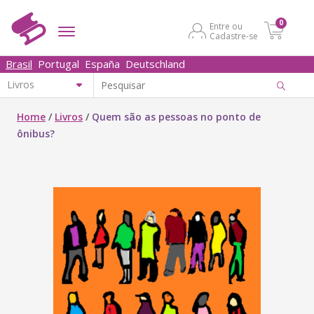
0
Entre ou
Cadastre-se
Brasil
Portugal
España
Deutschland
Home
/
Livros
/
Quem são as pessoas no ponto de
ônibus?