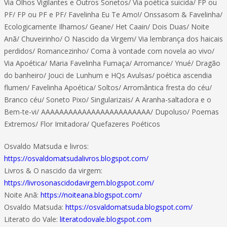
Via Olhos Vigilantes e Outros Sonetos/ Via poética suicida/ FP ou
PF/ FP ou PF e PF/ Favelinha Eu Te Amo!/ Onssasom & Favelinha/
Ecologicamente Ilhamos/ Geane/ Het Caain/ Dois Duas/ Noite
Anã/ Chuveirinho/ O Nascido da Virgem/ Via lembrança dos haicais
perdidos/ Romancezinho/ Coma à vontade com novela ao vivo/
Via Apoética/ Maria Favelinha Fumaça/ Arromance/ Ynué/ Dragão
do banheiro/ Jouci de Lunhum e HQs Avulsas/ poética ascendia
flumen/ Favelinha Apoética/ Soltos/ Arromântica fresta do céu/
Branco céu/ Soneto Pixo/ Singularizais/ A Aranha-saltadora e o
Bem-te-vi/ AAAAAAAAAAAAAAAAAAAAAAAA/ Dupoluso/ Poemas
Extremos/ Flor Imitadora/ Quefazeres Poéticos
Osvaldo Matsuda e livros:
https://osvaldomatsudalivros.blogspot.com/
Livros & O nascido da virgem:
https://livrosonascidodavirgem.blogspot.com/
Noite Anã:
https://noiteana.blogspot.com/
Osvaldo Matsuda:
https://osvaldomatsuda.blogspot.com/
Literato do Vale:
literatodovale.blogspot.com