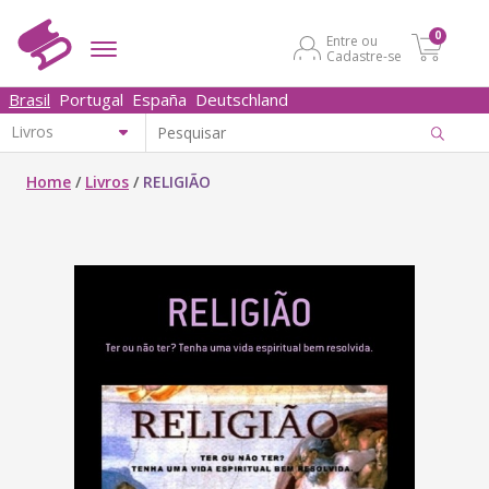
0
Entre ou
Cadastre-se
Brasil
Portugal
España
Deutschland
Home
/
Livros
/
RELIGIÃO