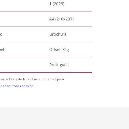
1 (2023)
A4 (210x297)
to
Brochura
pel
Offset 75g
Português
ar sobre este livro? Envie um email para
ubedeautores.com.br