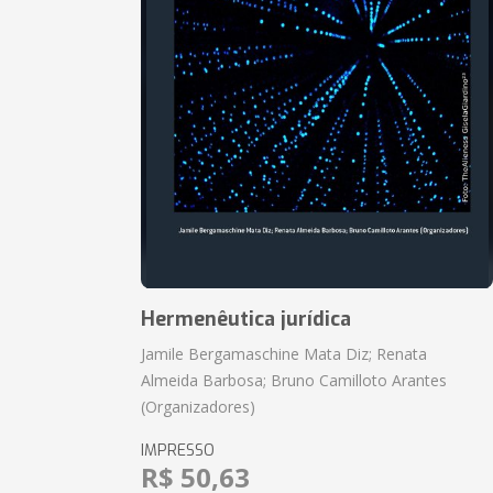
Hermenêutica jurídica
Jamile Bergamaschine Mata Diz; Renata
Almeida Barbosa; Bruno Camilloto Arantes
(Organizadores)
IMPRESSO
R$ 50,63