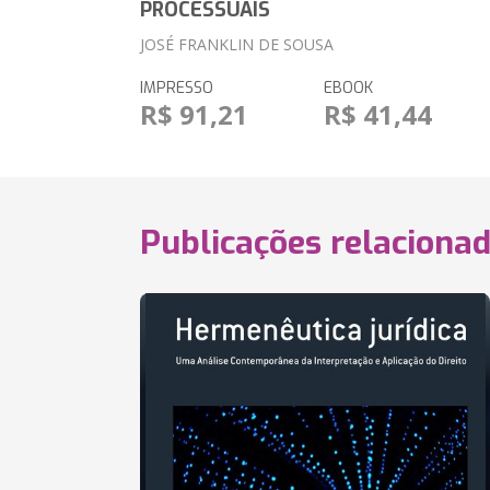
PROCESSUAIS
JOSÉ FRANKLIN DE SOUSA
IMPRESSO
EBOOK
R$ 91,21
R$ 41,44
Publicações relaciona