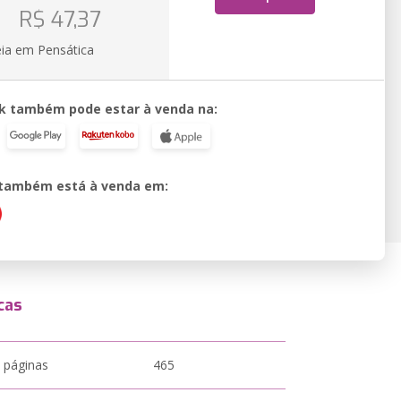
o
R$ 47,37
eia em Pensática
k também pode estar à venda na:
o também está à venda em:
cas
 páginas
465