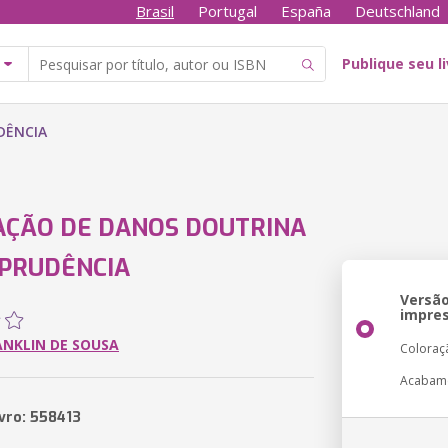
Brasil
Portugal
España
Deutschland
Publique seu l
DÊNCIA
AÇÃO DE DANOS DOUTRINA
SPRUDÊNCIA
Versã
impre
ANKLIN DE SOUSA
Coloraç
Acabam
ivro: 558413