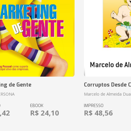
ing de Gente
Corruptos Desde C
ERSONA
Marcelo de Almeida Dua
O
EBOOK
IMPRESSO
,42
R$ 24,10
R$ 48,56