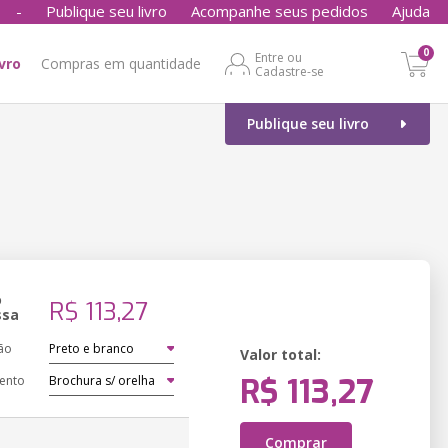
-
Publique seu livro
Acompanhe seus pedidos
Ajuda
0
Entre ou
ivro
Compras em quantidade
Cadastre-se
Publique seu livro
o
R$ 113,27
ssa
ão
Valor total:
R$ 113,27
ento
Comprar