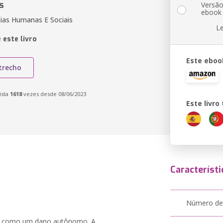
s
Versã
ebook
cias Humanas E Sociais
L
 este livro
Este eboo
trecho
ista
1618
vezes desde 08/06/2023
Este livr
Característi
Número de
sta como um dano autônomo. A