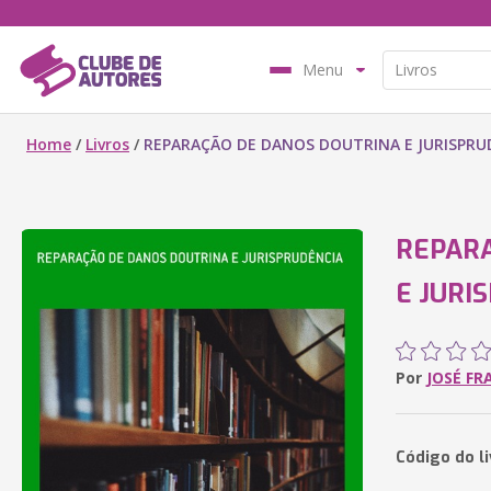
Menu
Home
/
Livros
/
REPARAÇÃO DE DANOS DOUTRINA E JURISPRU
REPAR
E JURI
Por
JOSÉ FR
Código do l