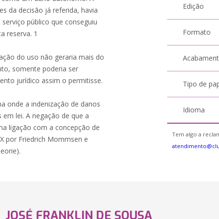
Edição
es da decisão já referida, havia
serviço público que conseguiu
Formato
a reserva. 1
vação do uso não geraria mais do
Acabamen
anto, somente poderia ser
to jurídico assim o permitisse.
Tipo de pa
nha onde a indenização de danos
Idioma
s em lei. A negação de que a
tima ligação com a concepção de
Tem algo a reclam
IX por Friedrich Mommsen e
atendimento@cl
eorie).
JOSÉ FRANKLIN DE SOUSA