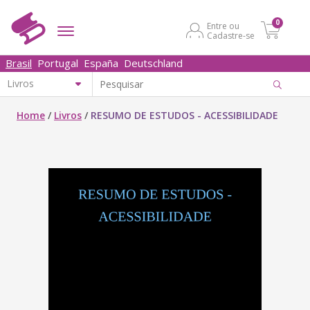
0
Entre ou
Cadastre-se
Brasil
Portugal
España
Deutschland
Home
/
Livros
/
RESUMO DE ESTUDOS - ACESSIBILIDADE