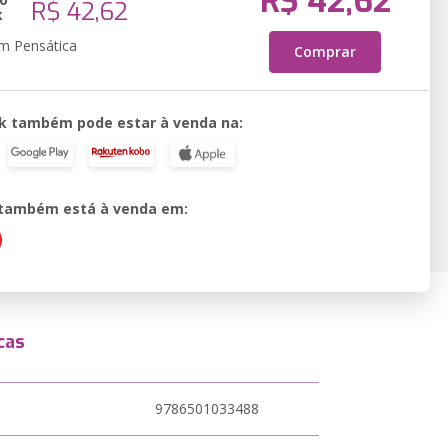
R$ 42,62
R$ 42,62
k
em Pensática
Comprar
k também pode estar à venda na:
o também está à venda em:
cas
9786501033488