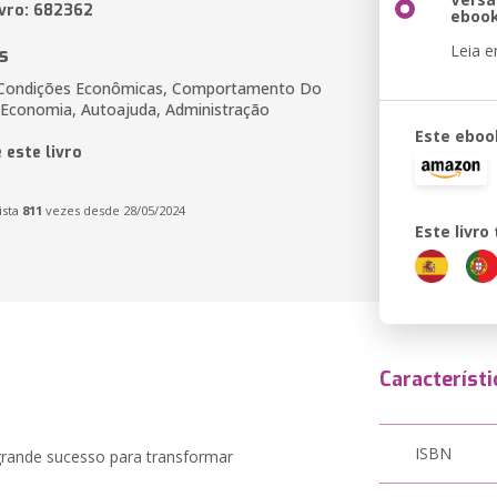
ivro: 682362
eboo
Leia 
s
Condições Econômicas, Comportamento Do
Economia, Autoajuda, Administração
Este eboo
 este livro
ista
811
vezes desde 28/05/2024
Este livr
Característi
ISBN
 grande sucesso para transformar