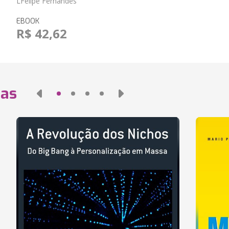
LFelipe Fernandes
EBOOK
R$ 42,62
das