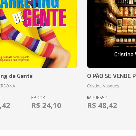
ing de Gente
O PÃO SE VENDE 
ERSONA
Cristina Vasques
O
EBOOK
IMPRESSO
,42
R$ 24,10
R$ 48,42