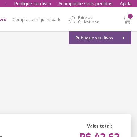
-
Publique seu livro
Acompanhe seus pedidos
Ajuda
0
Entre ou
ivro
Compras em quantidade
Cadastre-se
Publique seu livro
Valor total:
o