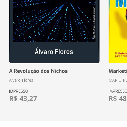
A Revolução dos Nichos
Market
Álvaro Flores
MARIO P
IMPRESSO
IMPRESS
R$ 43,27
R$ 48