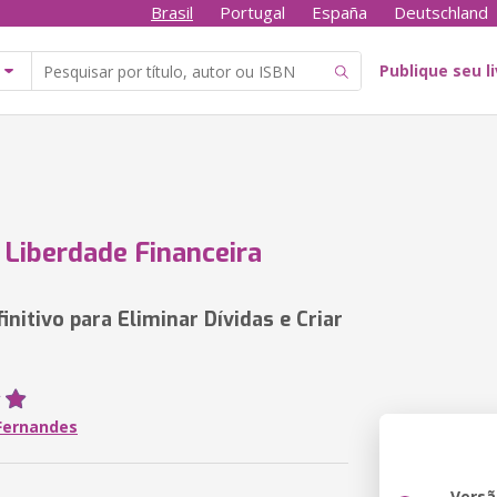
Brasil
Portugal
España
Deutschland
Publique seu l
Liberdade Financeira
initivo para Eliminar Dívidas e Criar
 Fernandes
Versã