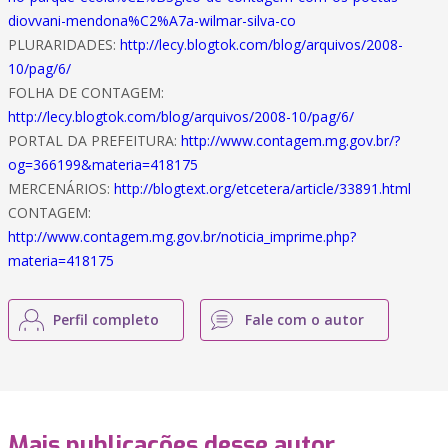
diovvani-mendona%C2%A7a-wilmar-silva-co
PLURARIDADES:
http://lecy.blogtok.com/blog/arquivos/2008-
10/pag/6/
FOLHA DE CONTAGEM:
http://lecy.blogtok.com/blog/arquivos/2008-10/pag/6/
PORTAL DA PREFEITURA:
http://www.contagem.mg.gov.br/?
og=366199&materia=418175
MERCENÁRIOS:
http://blogtext.org/etcetera/article/33891.html
CONTAGEM:
http://www.contagem.mg.gov.br/noticia_imprime.php?
materia=418175
Perfil completo
Fale com o autor
Mais publicações desse autor