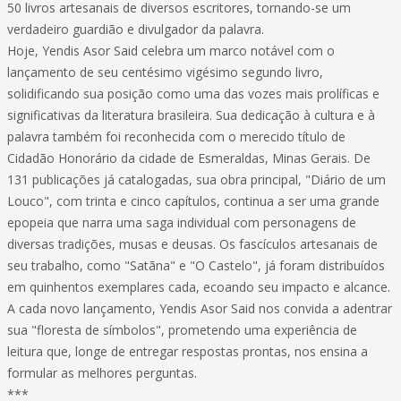
50 livros artesanais de diversos escritores, tornando-se um
verdadeiro guardião e divulgador da palavra.
Hoje, Yendis Asor Said celebra um marco notável com o
lançamento de seu centésimo vigésimo segundo livro,
solidificando sua posição como uma das vozes mais prolíficas e
significativas da literatura brasileira. Sua dedicação à cultura e à
palavra também foi reconhecida com o merecido título de
Cidadão Honorário da cidade de Esmeraldas, Minas Gerais. De
131 publicações já catalogadas, sua obra principal, "Diário de um
Louco", com trinta e cinco capítulos, continua a ser uma grande
epopeia que narra uma saga individual com personagens de
diversas tradições, musas e deusas. Os fascículos artesanais de
seu trabalho, como "Satãna" e "O Castelo", já foram distribuídos
em quinhentos exemplares cada, ecoando seu impacto e alcance.
A cada novo lançamento, Yendis Asor Said nos convida a adentrar
sua "floresta de símbolos", prometendo uma experiência de
leitura que, longe de entregar respostas prontas, nos ensina a
formular as melhores perguntas.
***