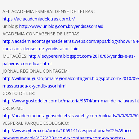
AEL ACADEMIA ESMERALDENSE DE LETRAS :
https://aelacademiadeletras.com.br/
uniblog:
http://www.uniblog.com.br/yendisasorsaid
ACADEMIA CONTAGENSE DE LETRAS:
http://academiacontagensedeletras.webs.com/apps/blog/show/184
carta-aos-deuses-de-yendis-asor-said
MUTAÇÕES:
http://lecypereira.blogspot.com/2010/06/yendis-e-as-
palavras-corredicas.html
JORNAL REGIONAL CONTAGEM:
http://willianaugustojornalregionalcontagem.blogspot.com/2010/09
massacrada-xl-yendis-asor.html
GOSTO DE LER:
http://www.gostodeler.com.br/materia/9574/um_mar_de_palavras.h
CREIA-ME:
http://academiacontagensedeletras.weebly.com/uploads/5/0/3/0/50
VESPERAL PARQUE ECOLOGICO:
http://www.cyberax.eu/book/1069141/vesperal-poa%C2%A9tico-
no-parque-ecola%C2%B3gico-de-contagem-com-os-poetas-