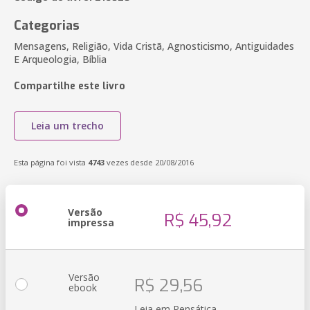
Categorias
Mensagens, Religião, Vida Cristã, Agnosticismo, Antiguidades
E Arqueologia, Bíblia
Compartilhe este livro
Leia um trecho
Esta página foi vista
4743
vezes desde 20/08/2016
Versão
R$ 45,92
impressa
Versão
R$ 29,56
ebook
Leia em Pensática