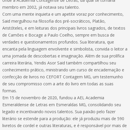
onde a Academia Contagense de Letras, da qual se tornaria
membro em 2002, já notava seu talento.
Com uma mente inquieta e um apetite voraz por conhecimento,
Said mergulhou na filosofia dos pré-socráticos, Platão,
Aristóteles, e em leituras dos principais livros sagrados, de textos
de Camões e Bocage a Paulo Coelho, sempre em busca de
verdades e questionamentos profundos. Sua literatura, que
encanta pela linguagem envolvente e simbolista, convida o leitor a
uma jornada de descobertas e imaginação. Além de sua prolífica
carreira literária, Yendis Asor Said também compartilhou seu
conhecimento prático, ministrando um curso de encadernação e
confecção de livros no CEFORT Contagem MG, um testemunho
de seu compromisso com a arte do livro em todas as suas
formas.
Em 15 de novembro de 2020, fundou a AEL Academia
Esmeraldense de Letras em Esmeraldas MG, consolidando seu
legado e incentivando novos talentos. Sua paixão pelo fazer
literário se estende para a produção: ele já produziu mais de 590
livretos de cordel e outras literaturas, e é responsável por mais de