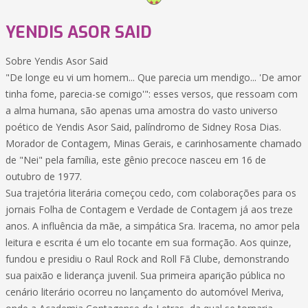
YENDIS ASOR SAID
Sobre Yendis Asor Said
"De longe eu vi um homem... Que parecia um mendigo... 'De amor
tinha fome, parecia-se comigo'": esses versos, que ressoam com
a alma humana, são apenas uma amostra do vasto universo
poético de Yendis Asor Said, palíndromo de Sidney Rosa Dias.
Morador de Contagem, Minas Gerais, e carinhosamente chamado
de "Nei" pela família, este gênio precoce nasceu em 16 de
outubro de 1977.
Sua trajetória literária começou cedo, com colaborações para os
jornais Folha de Contagem e Verdade de Contagem já aos treze
anos. A influência da mãe, a simpática Sra. Iracema, no amor pela
leitura e escrita é um elo tocante em sua formação. Aos quinze,
fundou e presidiu o Raul Rock and Roll Fã Clube, demonstrando
sua paixão e liderança juvenil. Sua primeira aparição pública no
cenário literário ocorreu no lançamento do automóvel Meriva,