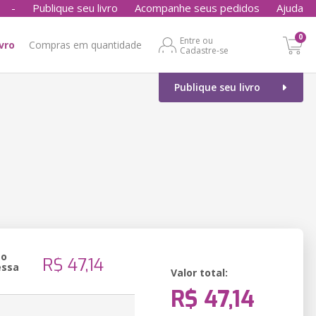
-
Publique seu livro
Acompanhe seus pedidos
Ajuda
0
Entre ou
ivro
Compras em quantidade
Cadastre-se
Publique seu livro
ão
R$ 47,14
essa
Valor total:
R$ 47,14