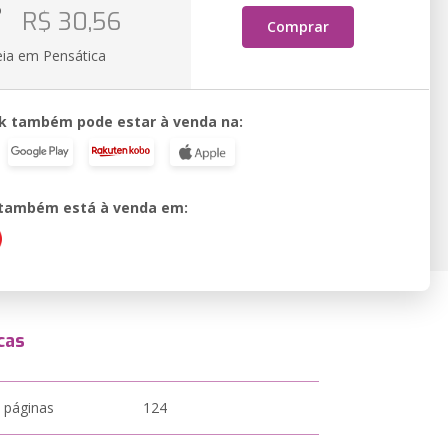
o
R$ 30,56
Comprar
eia em Pensática
k também pode estar à venda na:
o também está à venda em:
cas
 páginas
124