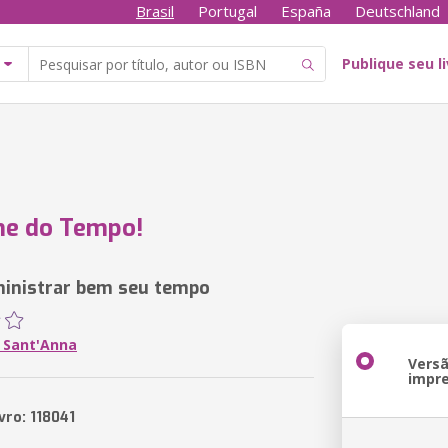
Brasil
Portugal
España
Deutschland
Publique seu l
me do Tempo!
inistrar bem seu tempo
 Sant'Anna
Vers
impr
vro: 118041