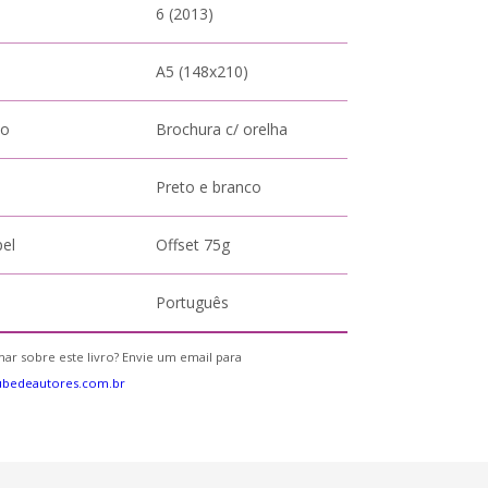
6 (2013)
A5 (148x210)
to
Brochura c/ orelha
Preto e branco
pel
Offset 75g
Português
ar sobre este livro? Envie um email para
ubedeautores.com.br