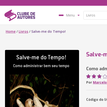
Menu
Home
/
Livros
/
Salve-me do Tempo!
Salve-
Como adm
Por
Marcelo
Código do li