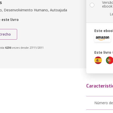
s
Versã
ebook
ão, Desenvolvimento Humano, Autoajuda
L
 este livro
Este eboo
trecho
ista
6236
vezes desde 27/11/2011
Este livr
Característi
Número de