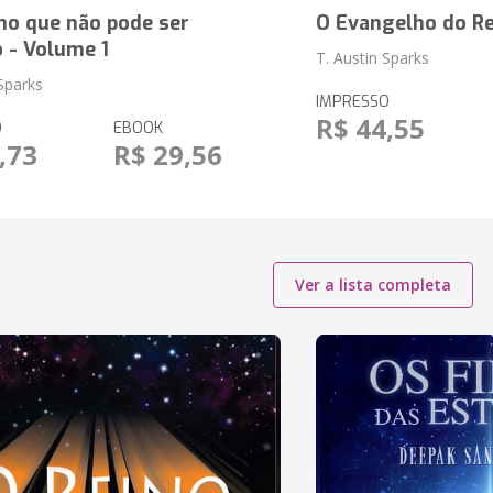
no que não pode ser
O Evangelho do R
 - Volume 1
T. Austin Sparks
-Sparks
IMPRESSO
R$ 44,55
O
EBOOK
,73
R$ 29,56
Ver a lista completa