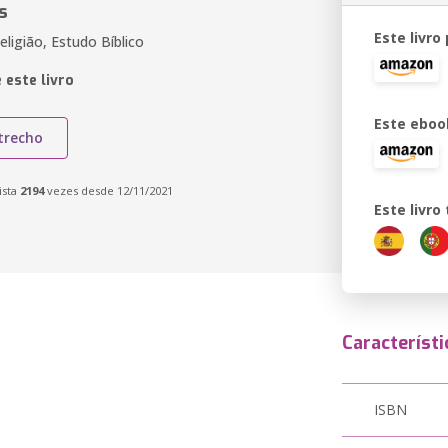
s
Este livro
Religião, Estudo Bíblico
 este livro
Este eboo
trecho
ista
2194
vezes desde 12/11/2021
Este livr
Característi
ISBN