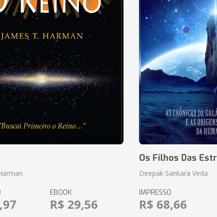
o
Os Filhos Das Estr
 Harman
Deepak Sankara Veda
O
EBOOK
IMPRESSO
,97
R$ 29,56
R$ 68,66