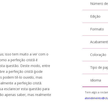
Número de
Edição
Formato
Acabamen
us; isso tem muito a ver com o
Coloração
omo a perfeição cristã é
esta questão. Deste modo, entre
Tipo de pa
re a perfeição cristã (pode
oas podem tê-lo ouvido, mas
Idioma
almente a perfeição cristã.
a esclarecer esta questão para
Tem algo a reclam
ão apenas saber, mas realmente
atendimento@cl