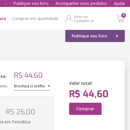
-
Publique seu livro
Acompanhe seus pedidos
Ajuda
0
Entre ou
ivro
Compras em quantidade
Cadastre-se
Publique seu livro
o
R$ 44,60
ssa
Valor total:
ento
R$ 44,60
o
Comprar
R$ 26,00
ia em Pensática