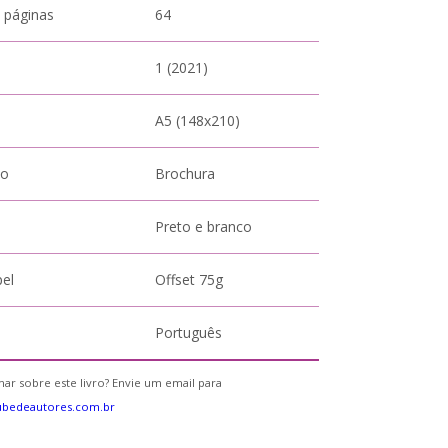
 páginas
64
1 (2021)
A5 (148x210)
to
Brochura
Preto e branco
pel
Offset 75g
Português
ar sobre este livro? Envie um email para
ubedeautores.com.br