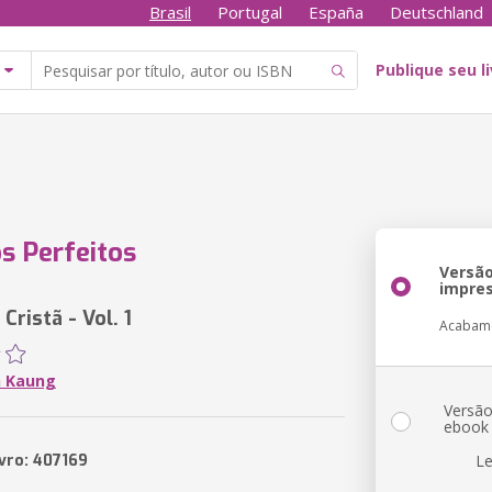
Brasil
Portugal
España
Deutschland
Publique seu l
s Perfeitos
Versã
impre
 Cristã - Vol. 1
Acabam
n Kaung
Versã
ebook
ivro: 407169
Le