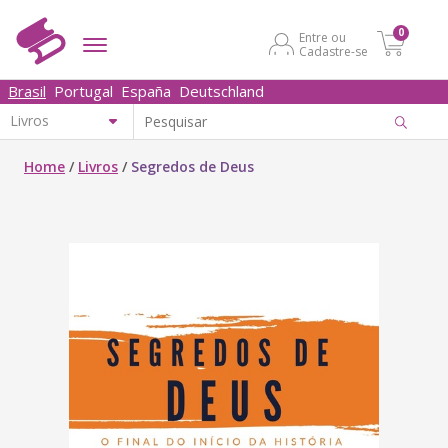
0
Entre ou
Cadastre-se
Brasil
Portugal
España
Deutschland
Home
/
Livros
/
Segredos de Deus