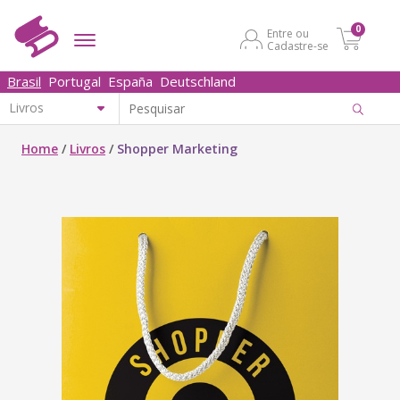
0
Entre ou
Cadastre-se
Brasil
Portugal
España
Deutschland
Home
/
Livros
/
Shopper Marketing