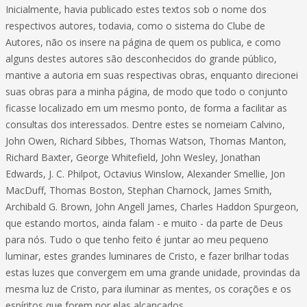
Inicialmente, havia publicado estes textos sob o nome dos
respectivos autores, todavia, como o sistema do Clube de
Autores, não os insere na página de quem os publica, e como
alguns destes autores são desconhecidos do grande público,
mantive a autoria em suas respectivas obras, enquanto direcionei
suas obras para a minha página, de modo que todo o conjunto
ficasse localizado em um mesmo ponto, de forma a facilitar as
consultas dos interessados. Dentre estes se nomeiam Calvino,
John Owen, Richard Sibbes, Thomas Watson, Thomas Manton,
Richard Baxter, George Whitefield, John Wesley, Jonathan
Edwards, J. C. Philpot, Octavius Winslow, Alexander Smellie, Jon
MacDuff, Thomas Boston, Stephan Charnock, James Smith,
Archibald G. Brown, John Angell James, Charles Haddon Spurgeon,
que estando mortos, ainda falam - e muito - da parte de Deus
para nós. Tudo o que tenho feito é juntar ao meu pequeno
luminar, estes grandes luminares de Cristo, e fazer brilhar todas
estas luzes que convergem em uma grande unidade, provindas da
mesma luz de Cristo, para iluminar as mentes, os corações e os
espíritos que forem por elas alcançados.