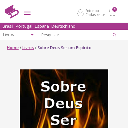
0
Entre ou
Cadastre-se
Brasil
Portugal
España
Deutschland
Home
/
Livros
/
Sobre Deus Ser um Espírito