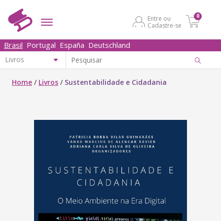
0
Entre ou
Cadastre-se
Brasil
Portugal
España
Deutschland
Home
/
Livros
/
Sustentabilidade e Cidadania