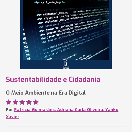
Sustentabilidade e Cidadania
O Meio Ambiente na Era Digital
Por
Patricia Guimarães. Adriana Carla Oliveira. Yanko
Xavier