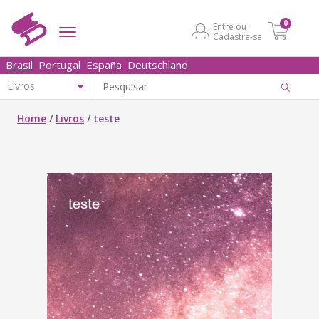
0
Entre ou
Cadastre-se
Brasil
Portugal
España
Deutschland
Home
/
Livros
/
teste