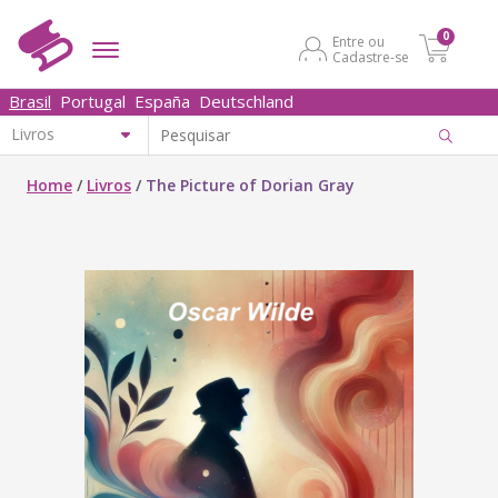
0
Entre ou
Cadastre-se
Brasil
Portugal
España
Deutschland
Home
/
Livros
/
The Picture of Dorian Gray