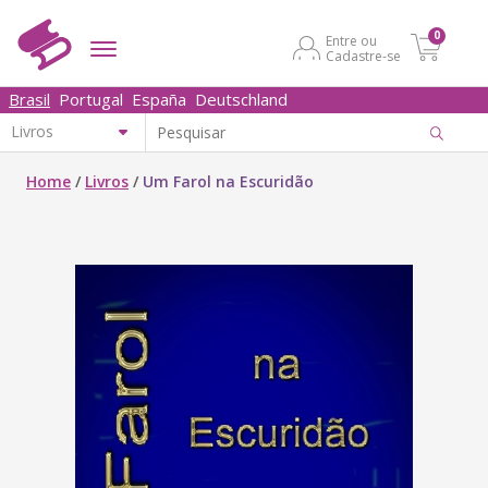
0
Entre ou
Cadastre-se
Brasil
Portugal
España
Deutschland
Home
/
Livros
/
Um Farol na Escuridão