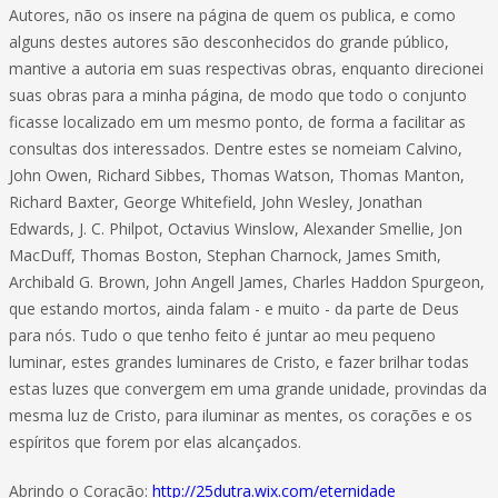
Autores, não os insere na página de quem os publica, e como
alguns destes autores são desconhecidos do grande público,
mantive a autoria em suas respectivas obras, enquanto direcionei
suas obras para a minha página, de modo que todo o conjunto
ficasse localizado em um mesmo ponto, de forma a facilitar as
consultas dos interessados. Dentre estes se nomeiam Calvino,
John Owen, Richard Sibbes, Thomas Watson, Thomas Manton,
Richard Baxter, George Whitefield, John Wesley, Jonathan
Edwards, J. C. Philpot, Octavius Winslow, Alexander Smellie, Jon
MacDuff, Thomas Boston, Stephan Charnock, James Smith,
Archibald G. Brown, John Angell James, Charles Haddon Spurgeon,
que estando mortos, ainda falam - e muito - da parte de Deus
para nós. Tudo o que tenho feito é juntar ao meu pequeno
luminar, estes grandes luminares de Cristo, e fazer brilhar todas
estas luzes que convergem em uma grande unidade, provindas da
mesma luz de Cristo, para iluminar as mentes, os corações e os
espíritos que forem por elas alcançados.
Abrindo o Coração:
http://25dutra.wix.com/eternidade