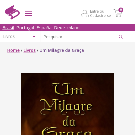
0
Entre ou
Cadastre-se
Brasil
Portugal
España
Deutschland
Home
/
Livros
/
Um Milagre da Graça