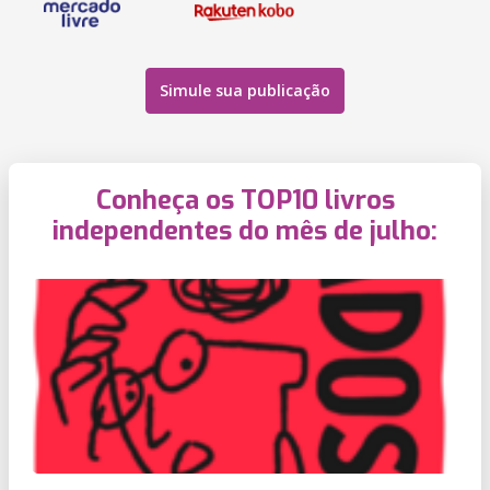
Simule sua publicação
Conheça os TOP10 livros
independentes do mês de julho: