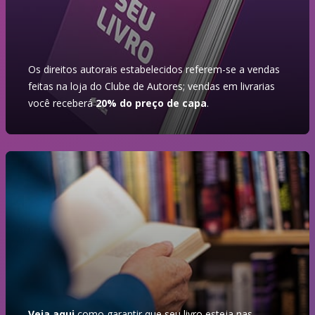
Os direitos autorais estabelecidos referem-se a vendas
feitas na loja do Clube de Autores; vendas em livrarias
você receberá
20% do preço de capa
.
Veja aqui
como garantir que seu livro esteja nas