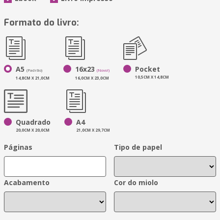
Formato do livro:
A5
16x23
Pocket
(Padrão)
(Novo!)
10,5CM X 14,8CM
14,8CM X 21,0CM
16,0CM X 23,0CM
Quadrado
A4
20,0CM X 20,0CM
21,0CM X 29,7CM
Páginas
Tipo de papel
Acabamento
Cor do miolo