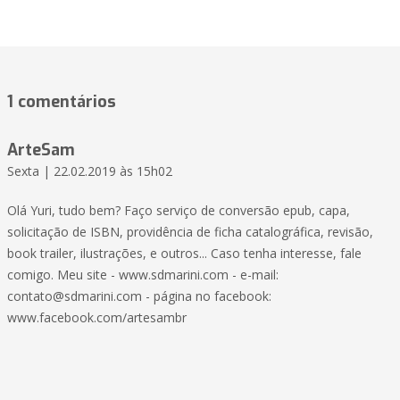
1 comentários
ArteSam
Sexta | 22.02.2019 às 15h02
Olá Yuri, tudo bem? Faço serviço de conversão epub, capa,
solicitação de ISBN, providência de ficha catalográfica, revisão,
book trailer, ilustrações, e outros... Caso tenha interesse, fale
comigo. Meu site - www.sdmarini.com - e-mail:
contato@sdmarini.com - página no facebook:
www.facebook.com/artesambr