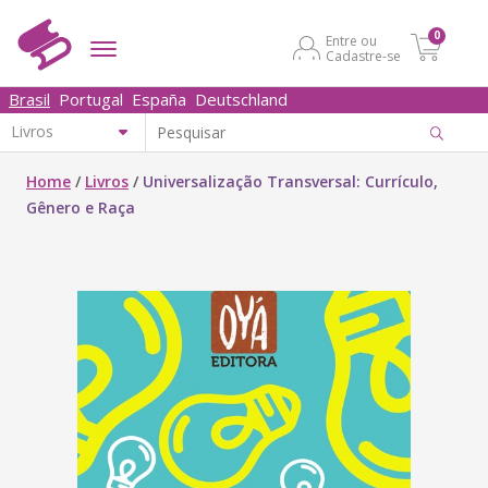
0
Entre ou
Cadastre-se
Brasil
Portugal
España
Deutschland
Home
/
Livros
/
Universalização Transversal: Currículo,
Gênero e Raça