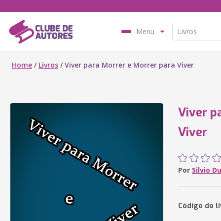
Menu
Home
/
Livros
/
Viver para Morrer e Morrer para Viver
Viver p
Viver
Por
Silvio D
Código do l