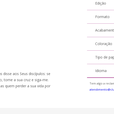
Edição
Formato
Acabamen
Coloração
Tipo de pa
Idioma
s disse aos Seus discípulos: se
o, tome a sua cruz e siga-me.
Tem algo a reclam
 mas quem perder a sua vida por
atendimento@cl