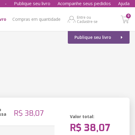
-
Publique seu livro
Acompanhe seus pedidos
Ajuda
0
Entre ou
ivro
Compras em quantidade
Cadastre-se
Publique seu livro
o
R$ 38,07
ssa
Valor total:
R$ 38,07