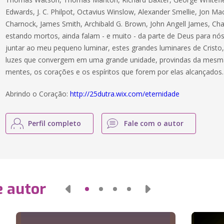
Edwards, J. C. Philpot, Octavius Winslow, Alexander Smellie, Jon 
Charnock, James Smith, Archibald G. Brown, John Angell James, Ch
estando mortos, ainda falam - e muito - da parte de Deus para nós
juntar ao meu pequeno luminar, estes grandes luminares de Cristo, 
luzes que convergem em uma grande unidade, provindas da mesma l
mentes, os corações e os espíritos que forem por elas alcançados.
Abrindo o Coração:
http://25dutra.wix.com/eternidade
Perfil completo
Fale com o autor
e autor