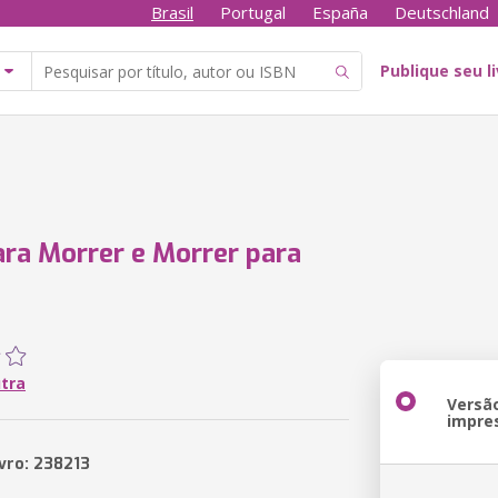
Brasil
Portugal
España
Deutschland
Publique seu l
ara Morrer e Morrer para
utra
Versã
impre
ivro: 238213