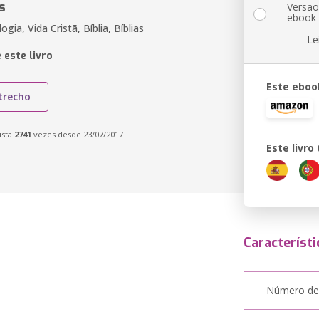
s
Versã
ebook
ogia, Vida Cristã, Bíblia, Bíblias
Le
 este livro
Este eboo
trecho
ista
2741
vezes desde 23/07/2017
Este livr
Característi
Número de