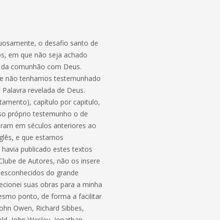
tuosamente, o desafio santo de
dos, em que não seja achado
ção da comunhão com Deus.
 que não tenhamos testemunhado
 Palavra revelada de Deus.
amento), capítulo por capitulo,
so próprio testemunho o de
eram em séculos anteriores ao
nglês, e que estamos
 havia publicado estes textos
lube de Autores, não os insere
 desconhecidos do grande
recionei suas obras para a minha
smo ponto, de forma a facilitar
John Owen, Richard Sibbes,
d, John Wesley, Jonathan