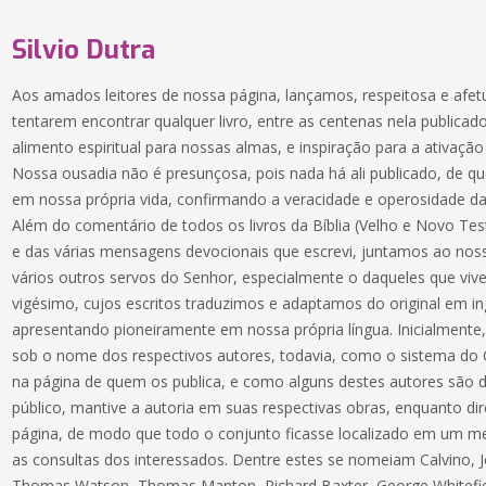
Silvio Dutra
Aos amados leitores de nossa página, lançamos, respeitosa e afe
tentarem encontrar qualquer livro, entre as centenas nela publica
alimento espiritual para nossas almas, e inspiração para a ativa
Nossa ousadia não é presunçosa, pois nada há ali publicado, de
em nossa própria vida, confirmando a veracidade e operosidade da
Além do comentário de todos os livros da Bíblia (Velho e Novo Test
e das várias mensagens devocionais que escrevi, juntamos ao nos
vários outros servos do Senhor, especialmente o daqueles que viv
vigésimo, cujos escritos traduzimos e adaptamos do original em i
apresentando pioneiramente em nossa própria língua. Inicialmente,
sob o nome dos respectivos autores, todavia, como o sistema do C
na página de quem os publica, e como alguns destes autores são
público, mantive a autoria em suas respectivas obras, enquanto di
página, de modo que todo o conjunto ficasse localizado em um me
as consultas dos interessados. Dentre estes se nomeiam Calvino, 
Thomas Watson, Thomas Manton, Richard Baxter, George Whitefiel