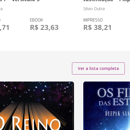
ra
Silvio Dutra
O
EBOOK
IMPRESSO
,71
R$ 23,63
R$ 38,21
Ver a lista completa