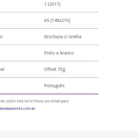
1 (2017)
A5 (148x210)
to
Brochura c/ orelha
Preto e branco
pel
Offset 75g
Português
ar sobre este livro? Envie um email para
ubedeautores.com.br