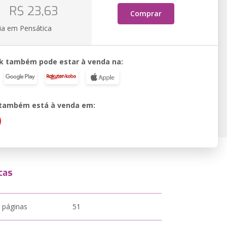
o
R$ 23,63
Comprar
ia em Pensática
k também pode estar à venda na:
o também está à venda em:
cas
 páginas
51