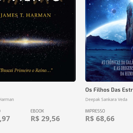
o
Os Filhos Das Estr
 Harman
Deepak Sankara Veda
O
EBOOK
IMPRESSO
,97
R$ 29,56
R$ 68,66