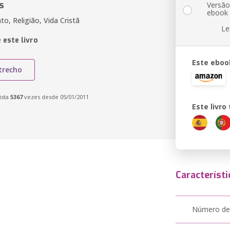
s
Versã
ebook
o, Religião, Vida Cristã
Le
 este livro
Este eboo
trecho
ista
5367
vezes desde 05/01/2011
Este livr
Característi
Número de