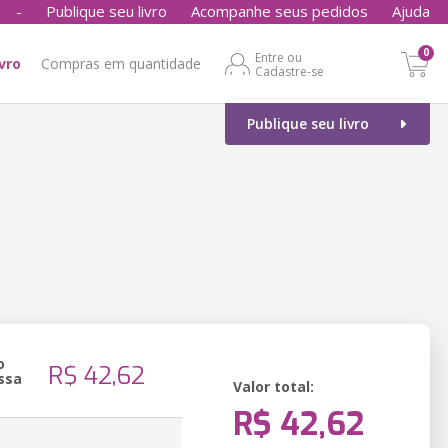
-
Publique seu livro
Acompanhe seus pedidos
Ajuda
0
Entre ou
ivro
Compras em quantidade
Cadastre-se
Publique seu livro
o
R$ 42,62
ssa
Valor total:
R$ 42,62