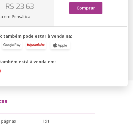
o
R$ 23,63
Comprar
ia em Pensática
k também pode estar à venda na:
o também está à venda em:
cas
 páginas
151