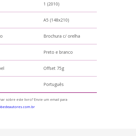
1 (2010)
A5 (148x210)
to
Brochura c/ orelha
Preto e branco
pel
Offset 75g
Português
ar sobre este livro? Envie um email para
ubedeautores.com.br