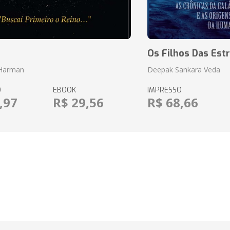
o
Os Filhos Das Estr
 Harman
Deepak Sankara Veda
O
EBOOK
IMPRESSO
,97
R$ 29,56
R$ 68,66