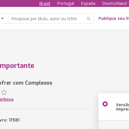
Brasil
Portugal
España
Deutschland
Publique seu l
Importante
ofrer com Complexos
arbosa
Versã
impre
vro: 17581