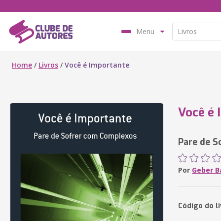
Menu
Home
/
Livros
/
Você é Importante
Você é 
Pare de S
Por
Geber B
Código do li