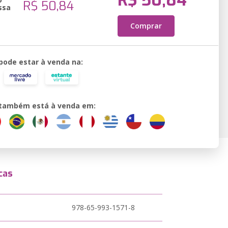
R$ 50,84
R$ 50,84
ssa
Comprar
 pode estar à venda na:
o também está à venda em:
cas
978-65-993-1571-8