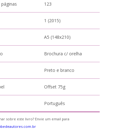
 páginas
123
1 (2015)
A5 (148x210)
to
Brochura c/ orelha
Preto e branco
pel
Offset 75g
Português
ar sobre este livro? Envie um email para
ubedeautores.com.br