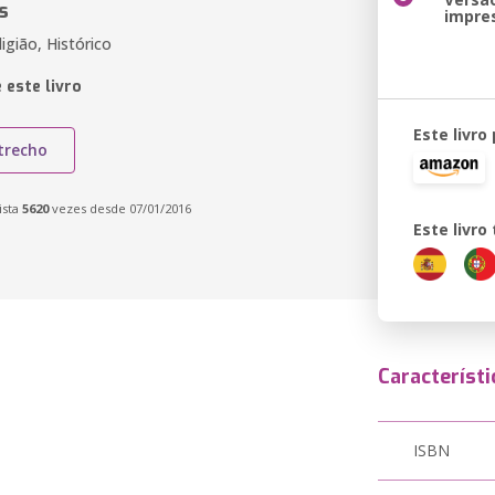
s
impre
ligião, Histórico
 este livro
Este livro
trecho
ista
5620
vezes desde 07/01/2016
Este livr
Característi
ISBN