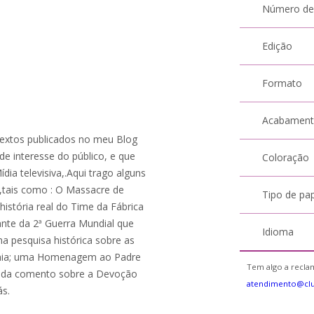
Número de
Edição
Formato
Acabamen
 textos publicados no meu Blog
de interesse do público, e que
Coloração
ia televisiva,.Aqui trago alguns
o,tais como : O Massacre de
Tipo de pa
 história real do Time da Fábrica
ante da 2ª Guerra Mundial que
Idioma
a pesquisa histórica sobre as
snia; uma Homenagem ao Padre
Tem algo a reclam
ainda comento sobre a Devoção
atendimento@cl
ás.