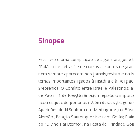
Sinopse
Este livro é uma compilação de alguns artigos e
"Palácio de Letras" e de outros assuntos de gran
nem sempre aparecem nos jornais,revista e na Míd
temas importantes ligados à História e à Religiã
Srebrenica; O Conflito entre Israel e Palestinos; a
de Pão nº 1 de Kiev,Ucrânia,(um episódio import
ficou esquecido por anos). Além destes ,trago um
Aparições de N.Senhora em Medjugorje ,na Bó
Alemão ,Pelágio Sauter,que viveu em Goiás; E 
ao "Divino Pai Eterno", na Festa de Trindade Goi