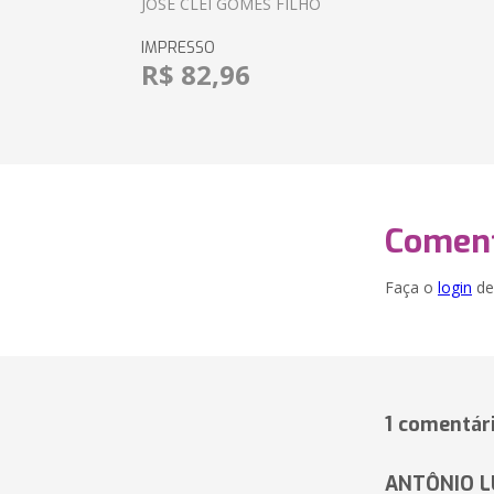
JOSÉ CLEI GOMES FILHO
IMPRESSO
R$ 82,96
Coment
Faça o
login
dei
1 comentár
ANTÔNIO L