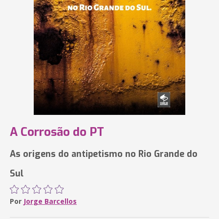
A Corrosão do PT
As origens do antipetismo no Rio Grande do
Sul
Por
Jorge Barcellos