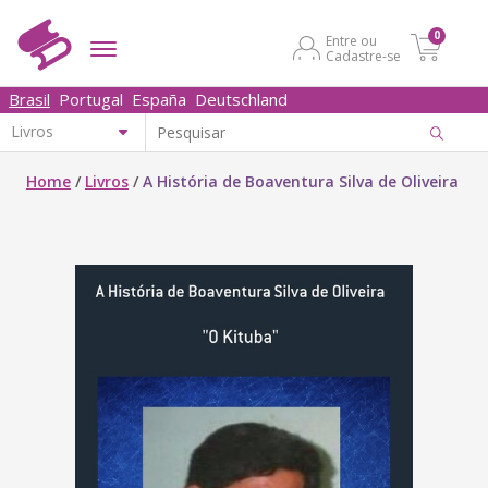
0
Entre ou
Cadastre-se
Brasil
Portugal
España
Deutschland
Home
/
Livros
/
A História de Boaventura Silva de Oliveira