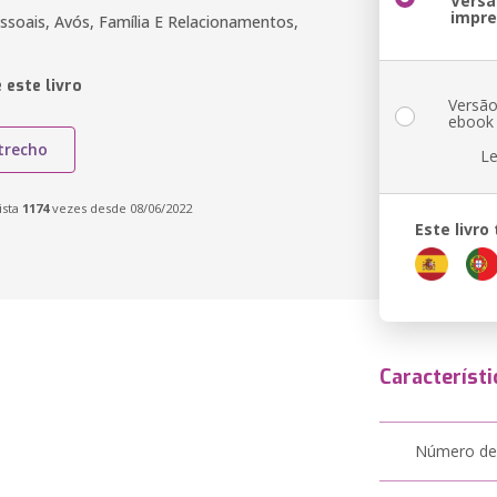
Versã
impr
soais, Avós, Família E Relacionamentos,
 este livro
Versã
ebook
trecho
Le
ista
1174
vezes desde 08/06/2022
Este livr
Característi
Número de