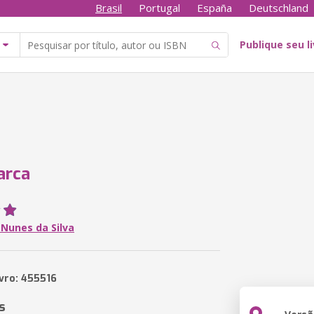
Brasil
Portugal
España
Deutschland
Publique seu l
arca
 Nunes da Silva
ivro: 455516
s