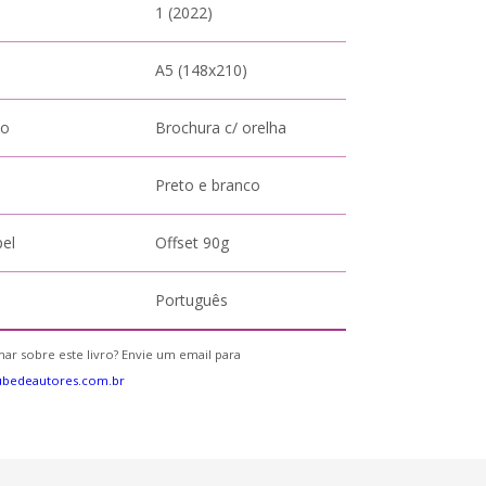
1 (2022)
A5 (148x210)
to
Brochura c/ orelha
Preto e branco
pel
Offset 90g
Português
ar sobre este livro? Envie um email para
ubedeautores.com.br