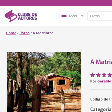
Menu
Home
/
Livros
/
A Matriarca
A Matri
Por
Geraldo
Código do l
Categoria