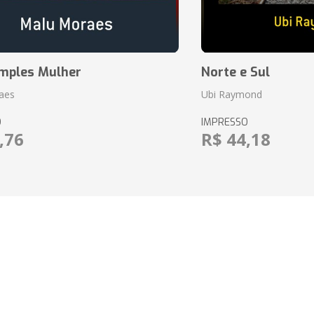
mples Mulher
Norte e Sul
aes
Ubi Raymond
O
IMPRESSO
,76
R$ 44,18