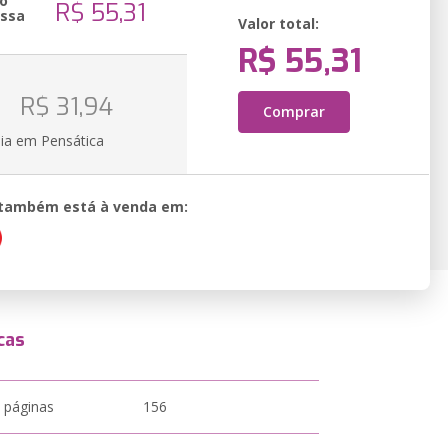
o
R$ 55,31
essa
Valor total:
R$ 55,31
o
R$ 31,94
Comprar
ia em Pensática
o também está à venda em:
cas
 páginas
156