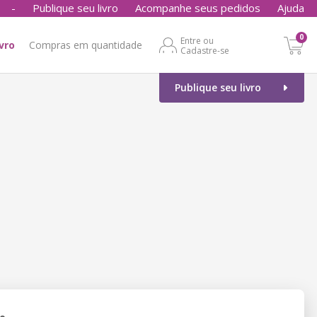
-
Publique seu livro
Acompanhe seus pedidos
Ajuda
0
Entre ou
ivro
Compras em quantidade
Cadastre-se
Publique seu livro