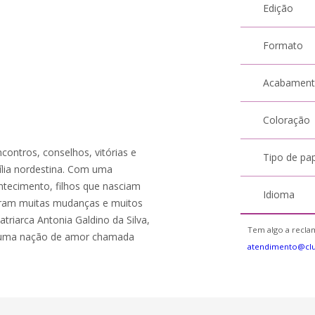
Edição
Formato
Acabamen
Coloração
contros, conselhos, vitórias e
Tipo de pa
mília nordestina. Com uma
ontecimento, filhos que nasciam
Idioma
oram muitas mudanças e muitos
triarca Antonia Galdino da Silva,
Tem algo a reclam
r uma nação de amor chamada
atendimento@cl