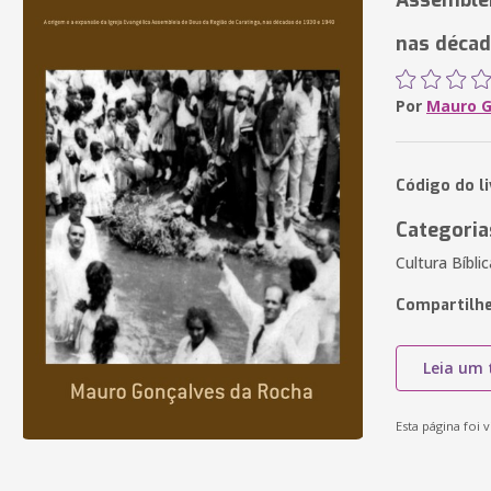
Assemblei
nas décad
Por
Mauro G
Código do li
Categoria
Cultura Bíbli
Compartilhe
Leia um 
Esta página foi v