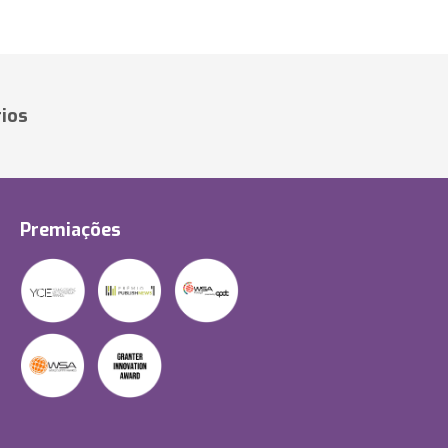
ios
Premiações