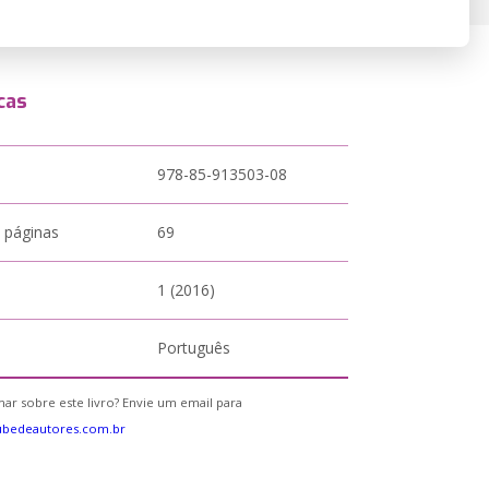
cas
978-85-913503-08
 páginas
69
1 (2016)
Português
ar sobre este livro? Envie um email para
ubedeautores.com.br