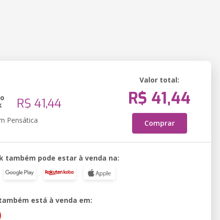
Valor total:
R$ 41,44
ão
R$ 41,44
k
em Pensática
Comprar
k também pode estar à venda na:
o também está à venda em: