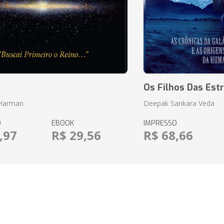
o
Os Filhos Das Estr
 Harman
Deepak Sankara Veda
O
EBOOK
IMPRESSO
,97
R$ 29,56
R$ 68,66