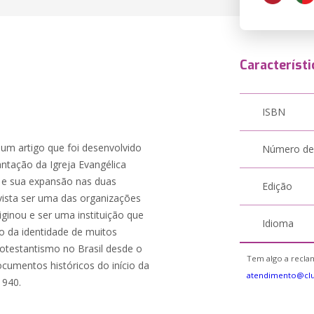
Característi
ISBN
e um artigo que foi desenvolvido
Número de
antação da Igreja Evangélica
 e sua expansão nas duas
Edição
ista ser uma das organizações
ginou e ser uma instituição que
Idioma
o da identidade de muitos
rotestantismo no Brasil desde o
Tem algo a reclam
ocumentos históricos do início da
atendimento@cl
1940.