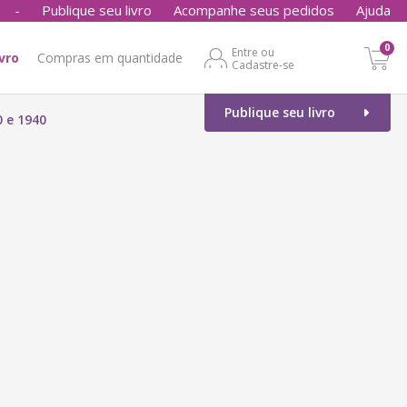
-
Publique seu livro
Acompanhe seus pedidos
Ajuda
0
Entre ou
ivro
Compras em quantidade
Cadastre-se
Publique seu livro
 e 1940