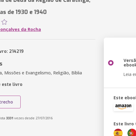
a de Deus da Região de Caratinga,
as de 1930 e 1940
onçalves da Rocha
vro: 214219
Vers
s
eboo
ca, Missões e Evangelismo, Religião, Bíblia
Leia 
 este livro
Este eboo
trecho
ista
3331
vezes desde 27/07/2016
Este livr