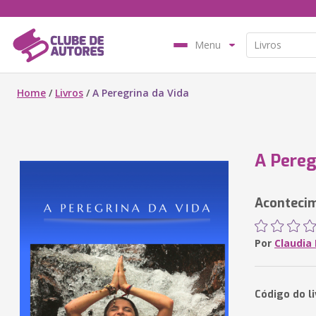
Menu
Home
/
Livros
/
A Peregrina da Vida
A Pereg
Acontecim
Por
Claudia
Código do l