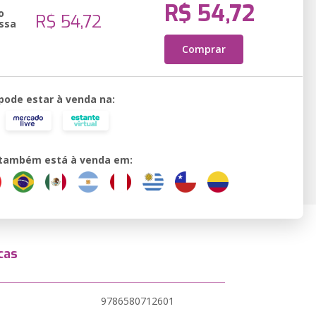
R$ 54,72
o
R$ 54,72
ssa
Comprar
 pode estar à venda na:
o também está à venda em:
cas
9786580712601