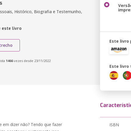
s
Versã
impre
soais, Histórico, Biografia e Testemunho,
 este livro
Este livro
trecho
ista
1466
vezes desde 23/11/2022
Este livr
Característi
de em dizer não? Tendo que fazer
ISBN