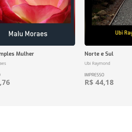
mples Mulher
Norte e Sul
aes
Ubi Raymond
O
IMPRESSO
,76
R$ 44,18