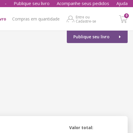
-
Publique seu livro
Acompanhe seus pedidos
Ajuda
0
Entre ou
ivro
Compras em quantidade
Cadastre-se
Publique seu livro
Valor total: