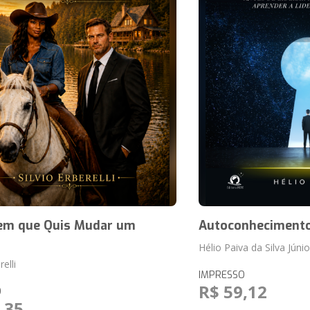
m que Quis Mudar um
Autoconheciment
Hélio Paiva da Silva Júnio
relli
IMPRESSO
R$ 59,12
O
,35