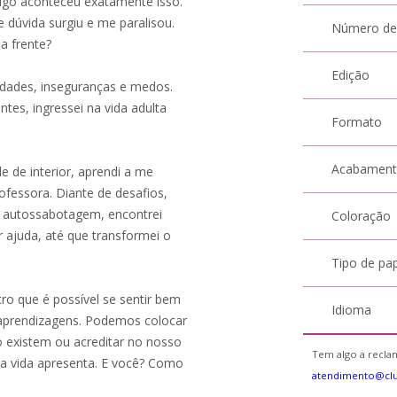
igo aconteceu exatamente isso.
 dúvida surgiu e me paralisou.
Número de
a frente?
Edição
idades, inseguranças e medos.
ntes, ingressei na vida adulta
Formato
Acabamen
 de interior, aprendi a me
ofessora. Diante de desafios,
e autossabotagem, encontrei
Coloração
r ajuda, até que transformei o
Tipo de pa
ro que é possível se sentir bem
Idioma
 aprendizagens. Podemos colocar
o existem ou acreditar no nosso
Tem algo a reclam
e a vida apresenta. E você? Como
atendimento@cl