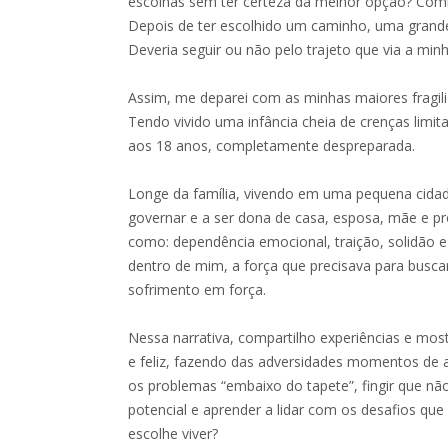
escolhas sem ter certeza da melhor opção? Com
Depois de ter escolhido um caminho, uma grande
Deveria seguir ou não pelo trajeto que via a minh
Assim, me deparei com as minhas maiores fragil
Tendo vivido uma infância cheia de crenças limita
aos 18 anos, completamente despreparada.
Longe da família, vivendo em uma pequena cidade
governar e a ser dona de casa, esposa, mãe e pr
como: dependência emocional, traição, solidão 
dentro de mim, a força que precisava para busca
sofrimento em força.
Nessa narrativa, compartilho experiências e most
e feliz, fazendo das adversidades momentos de
os problemas “embaixo do tapete”, fingir que nã
potencial e aprender a lidar com os desafios qu
escolhe viver?