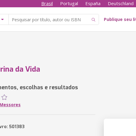
Brasil
Portugal
España
Deutschland
Publique seu l
rina da Vida
entos, escolhas e resultados
 Messores
ivro: 501383