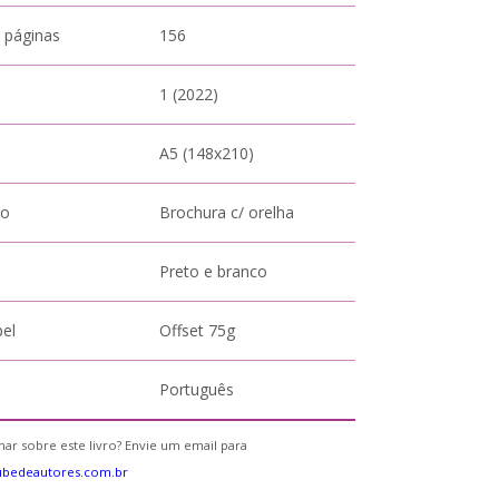
 páginas
156
1 (2022)
A5 (148x210)
to
Brochura c/ orelha
Preto e branco
pel
Offset 75g
Português
ar sobre este livro? Envie um email para
ubedeautores.com.br