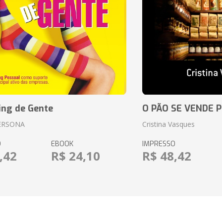
ing de Gente
O PÃO SE VENDE 
ERSONA
Cristina Vasques
O
EBOOK
IMPRESSO
,42
R$ 24,10
R$ 48,42