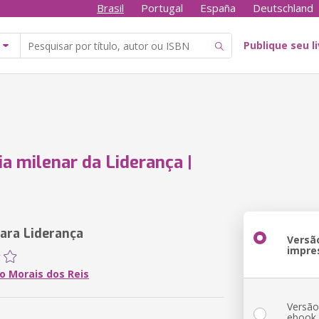
Brasil
Portugal
España
Deutschland
Publique seu l
ia milenar da Liderança |
para Liderança
Versã
impre
o Morais dos Reis
Versã
ebook