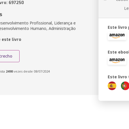
ivro: 697250
Le
s
esenvolvimento Profissional, Liderança e
Este livro
Desenvolvimento Humano, Administração
 este livro
Este eboo
trecho
ista
2498
vezes desde 08/07/2024
Este livr