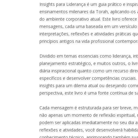
Insights para Liderança é um guia prático e inspir
ensinamentos milenares da Torah, aplicando-os 
do ambiente corporativo atual. Este livro ofere
mensagens, cada uma baseada em um versículo
interpretações, reflexões e atividades práticas q
princípios antigos na vida profissional contempo
Dividido em temas essenciais como liderança, in
planejamento estratégico, e muitos outros, o liv
diária inspiracional quanto como um recurso dire
específicos e desenvolver competências cruciais
insights para um dilema atual ou desejando co
perspectiva, este livro é uma fonte contínua de s
Cada mensagem é estruturada para ser breve, m
não apenas um momento de reflexão espiritual,
podem ser aplicadas imediatamente no seu dia a d
reflexões e atividades, você desenvolverá habili
conhecimento técnico, aprimorando também suas