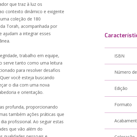
ador que traz à luz os
ao contexto dinâmico e exigente
ce uma coleção de 180
 da Torah, acompanhada por
ue ajudam a integrar esses
Característi
rânea.
tegridade, trabalho em equipe,
ISBN
ro serve tanto como uma leitura
cionado para resolver desafios
Número de
. Quer você esteja buscando
meçar o dia com uma nova
Edição
abedoria e orientação.
Formato
as profunda, proporcionando
 mas também ações práticas que
Acabamen
ia profissional. Ao seguir estas
dades que vão além do
 qualidades pessoais e
Coloração