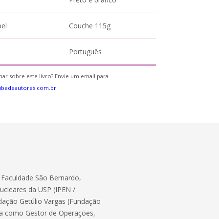
pel
Couche 115g
Português
ar sobre este livro? Envie um email para
ubedeautores.com.br
 Faculdade São Bernardo,
ucleares da USP (IPEN /
dação Getúlio Vargas (Fundação
tua como Gestor de Operações,