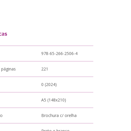
cas
978-65-266-2506-4
 páginas
221
0 (2024)
A5 (148x210)
to
Brochura c/ orelha
Preto e branco