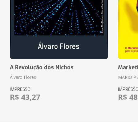
A Revolução dos Nichos
Market
Álvaro Flores
MARIO P
IMPRESSO
IMPRESS
R$ 43,27
R$ 48