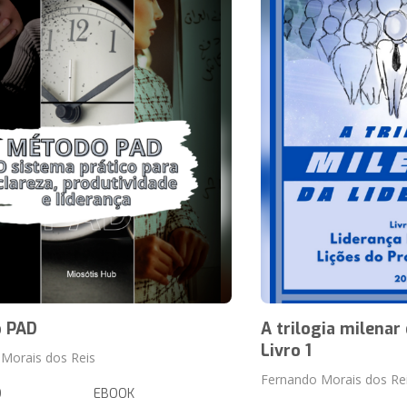
 PAD
A trilogia milenar 
Livro 1
Morais dos Reis
Fernando Morais dos Re
O
EBOOK