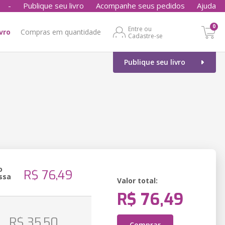
-
Publique seu livro
Acompanhe seus pedidos
Ajuda
0
Entre ou
ivro
Compras em quantidade
Cadastre-se
Publique seu livro
o
R$ 76,49
ssa
Valor total:
R$ 76,49
o
R$ 35,50
Comprar